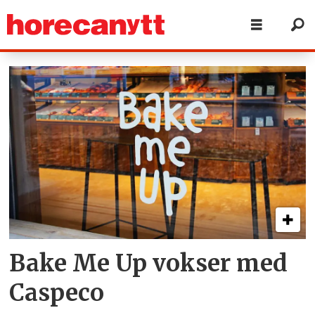
Tag:
bake
me
up
Bake Me Up vokser med
Caspeco