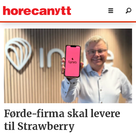
Tag:
invite
guest
technology
Førde-firma skal levere
til Strawberry