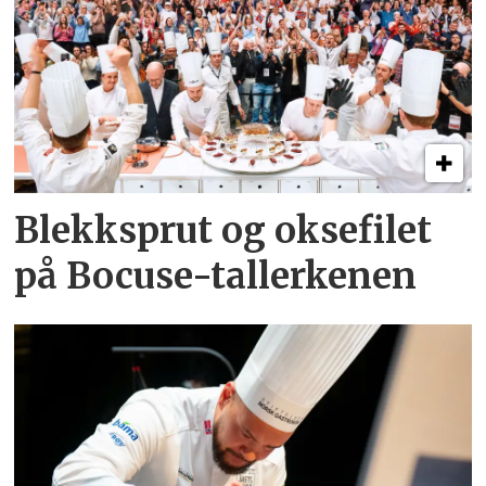
Blekksprut og oksefilet
på Bocuse-tallerkenen