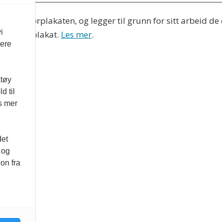
 Redaktørplakaten, og legger til grunn for sitt arbeid de
i
 Varsom-plakat.
Les mer
.
vere
ktøy
d til
es mer
det
 og
on fra