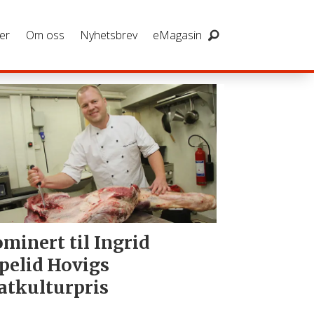
er
Om oss
Nyhetsbrev
eMagasin
minert til Ingrid
pelid Hovigs
tkulturpris