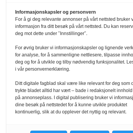
Horeca og horecanytt.no redigeres etter
Informasjonskapsler og personvern
For å gi deg relevante annonser på vårt nettsted bruker v
formulert i Norsk Presseforbunds Vær
informasjon fra ditt besøk på vårt nettsted. Du kan reser
deg mot dette under "Innstillinger".
For øvrig bruker vi informasjonskapsler og lignende ver
for analyse, for å sammenligne nettlesere, tilpasse innhol
deg og for å utvikle og tilby nødvendig funksjonalitet. L
i vår personvernerklæring.
Ditt digitale fagblad skal være like relevant for deg som 
trykte bladet alltid har vært – bade i redaksjonelt innhold
på annonseplass. I digital publisering bruker vi informasj
dine besøk på nettstedet for å kunne utvikle produktet
kontinuerlig, slik at du opplever det nyttig og relevant.