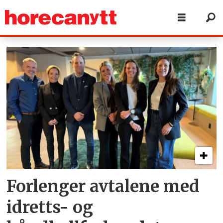
Tag:
norges
idrettsforbund
Forlenger avtalene med
idretts- og