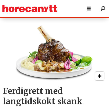
Tag:
reinskank
Ferdigrett med
langtidskokt skank