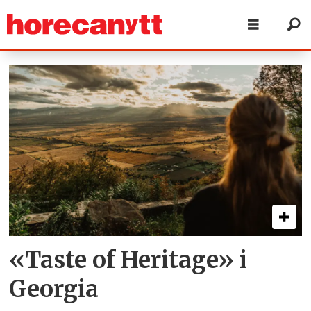
Tag:
taste
of
heritage
«Taste of Heritage» i
Georgia