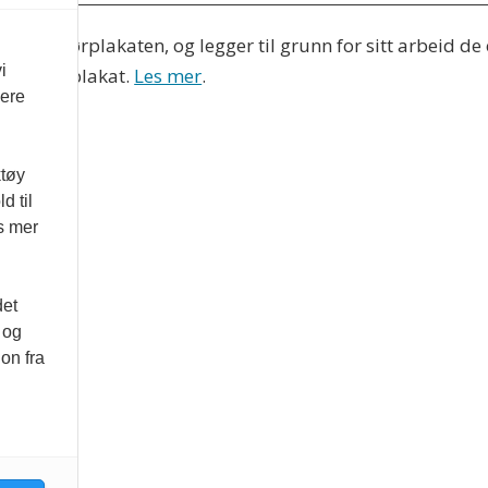
 Redaktørplakaten, og legger til grunn for sitt arbeid de
i
 Varsom-plakat.
Les mer
.
vere
ktøy
d til
es mer
det
 og
on fra