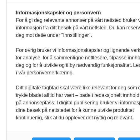
Horeca og horecanytt.no redigeres etter
Informasjonskapsler og personvern
For å gi deg relevante annonser på vårt nettsted bruker v
formulert i Norsk Presseforbunds Vær
informasjon fra ditt besøk på vårt nettsted. Du kan reser
deg mot dette under "Innstillinger".
For øvrig bruker vi informasjonskapsler og lignende ver
for analyse, for å sammenligne nettlesere, tilpasse innhol
deg og for å utvikle og tilby nødvendig funksjonalitet. L
i vår personvernerklæring.
Ditt digitale fagblad skal være like relevant for deg som 
trykte bladet alltid har vært – bade i redaksjonelt innhold
på annonseplass. I digital publisering bruker vi informasj
dine besøk på nettstedet for å kunne utvikle produktet
kontinuerlig, slik at du opplever det nyttig og relevant.