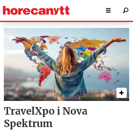
Tag:
travel
xpo
TravelXpo i Nova
Spektrum