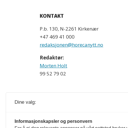
KONTAKT
P.b. 130, N-2261 Kirkenær
+47 469 41 000
redaksjonen@horecanytt.no
Redaktør:
Morten Holt
99 52 79 02
Dine valg:
Horeca og horecanytt.no redigeres etter
Informasjonskapsler og personvern