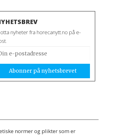
YHETSBREV
otta nyheter fra horecanytt.no på e-
st.
 etiske normer og plikter som er