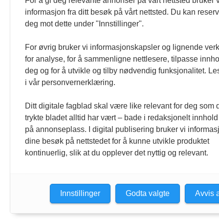
For å gi deg relevante annonser på vårt nettsted bruker v
formulert i Norsk Presseforbunds Vær
informasjon fra ditt besøk på vårt nettsted. Du kan reser
deg mot dette under "Innstillinger".
For øvrig bruker vi informasjonskapsler og lignende ver
for analyse, for å sammenligne nettlesere, tilpasse innhol
deg og for å utvikle og tilby nødvendig funksjonalitet. L
i vår personvernerklæring.
Ditt digitale fagblad skal være like relevant for deg som 
trykte bladet alltid har vært – bade i redaksjonelt innhold
på annonseplass. I digital publisering bruker vi informasj
dine besøk på nettstedet for å kunne utvikle produktet
kontinuerlig, slik at du opplever det nyttig og relevant.
Innstillinger
Godta valgte
Avvis a