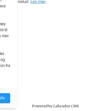
i
 Varsom-plakat.
Les mer
.
vere
ktøy
d til
es mer
det
 og
on fra
lle
Powered by Labrador CMS