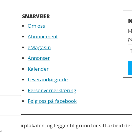
SNARVEIER
N
Om oss
M
Abonnement
po
eMagasin
Annonser
Kalender
Leverandørguide
Personvernerklæring
Følg oss på facebook
 Redaktørplakaten, og legger til grunn for sitt arbeid de