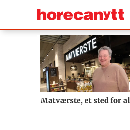
Tag:
værstetorvet
Matværste, et sted for al