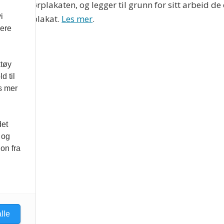
 Redaktørplakaten, og legger til grunn for sitt arbeid de
i
 Varsom-plakat.
Les mer
.
vere
ktøy
d til
es mer
det
 og
on fra
lle