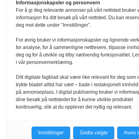
Horeca og horecanytt.no redigeres etter
Informasjonskapsler og personvern
For å gi deg relevante annonser på vårt nettsted bruker v
formulert i Norsk Presseforbunds Vær
informasjon fra ditt besøk på vårt nettsted. Du kan reser
deg mot dette under "Innstillinger".
For øvrig bruker vi informasjonskapsler og lignende ver
for analyse, for å sammenligne nettlesere, tilpasse innhol
deg og for å utvikle og tilby nødvendig funksjonalitet. L
i vår personvernerklæring.
Ditt digitale fagblad skal være like relevant for deg som 
trykte bladet alltid har vært – bade i redaksjonelt innhold
på annonseplass. I digital publisering bruker vi informasj
dine besøk på nettstedet for å kunne utvikle produktet
kontinuerlig, slik at du opplever det nyttig og relevant.
Innstillinger
Godta valgte
Avvis a