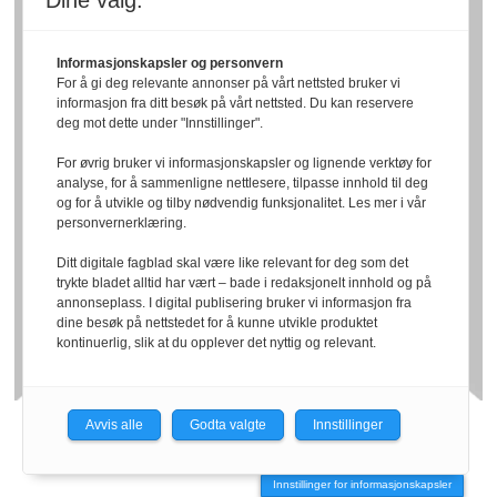
Dine valg:
Informasjonskapsler og personvern
For å gi deg relevante annonser på vårt nettsted bruker vi
informasjon fra ditt besøk på vårt nettsted. Du kan reservere
deg mot dette under "Innstillinger".
For øvrig bruker vi informasjonskapsler og lignende verktøy for
analyse, for å sammenligne nettlesere, tilpasse innhold til deg
og for å utvikle og tilby nødvendig funksjonalitet. Les mer i vår
personvernerklæring.
Ditt digitale fagblad skal være like relevant for deg som det
trykte bladet alltid har vært – bade i redaksjonelt innhold og på
annonseplass. I digital publisering bruker vi informasjon fra
dine besøk på nettstedet for å kunne utvikle produktet
kontinuerlig, slik at du opplever det nyttig og relevant.
Avvis alle
Godta valgte
Innstillinger
Powered by Labrador CMS
Innstillinger for informasjonskapsler