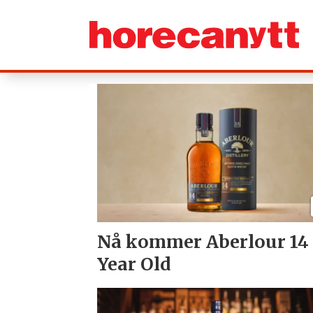
Tag:
pernod
ricard
norway
Nå kommer Aberlour 14
Year Old