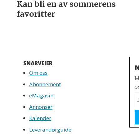
Kan bli en av sommerens
favoritter
SNARVEIER
N
Om oss
M
Abonnement
po
eMagasin
Annonser
Kalender
Leverandørguide