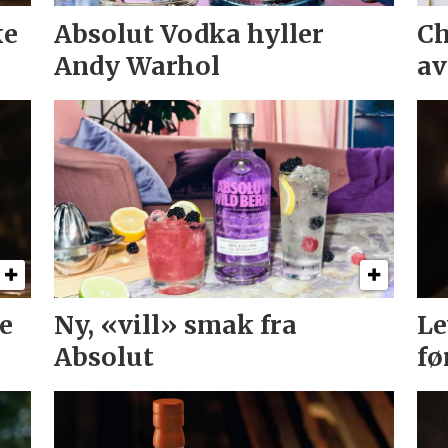
ke
Absolut Vodka hyller
Ch
Andy Warhol
av
ke
Ny, «vill» smak fra
Le
Absolut
fø