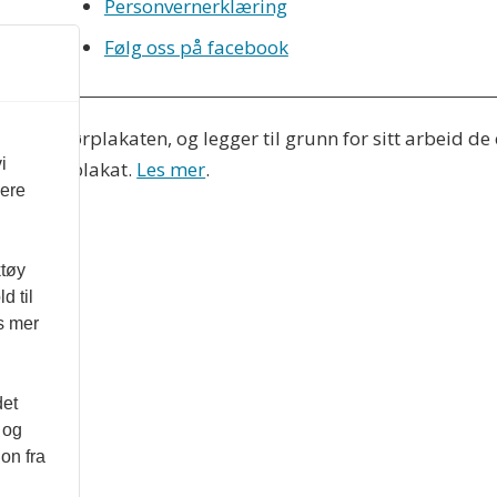
Personvernerklæring
Følg oss på facebook
 Redaktørplakaten, og legger til grunn for sitt arbeid de
i
 Varsom-plakat.
Les mer
.
vere
ktøy
d til
es mer
det
 og
on fra