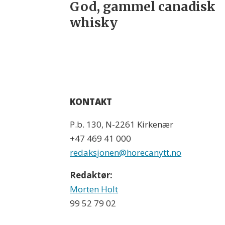
God, gammel canadisk
whisky
KONTAKT
P.b. 130, N-2261 Kirkenær
+47 469 41 000
redaksjonen@horecanytt.no
Redaktør:
Morten Holt
99 52 79 02