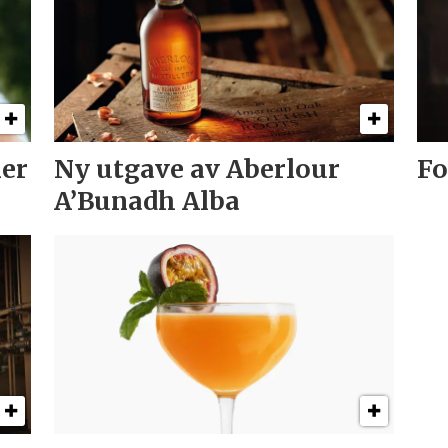
er
Ny utgave av Aberlour
Fo
A’Bunadh Alba