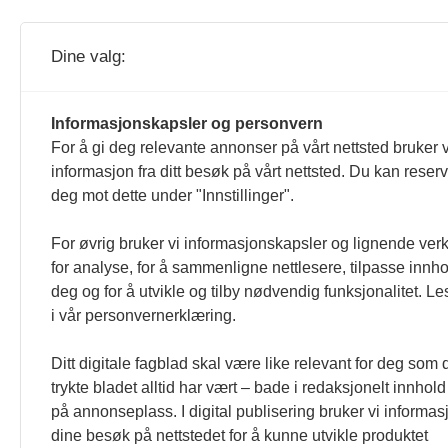
Dine valg:
Horeca og horecanytt.no redigeres etter
Informasjonskapsler og personvern
For å gi deg relevante annonser på vårt nettsted bruker v
formulert i Norsk Presseforbunds Vær
informasjon fra ditt besøk på vårt nettsted. Du kan reser
deg mot dette under "Innstillinger".
For øvrig bruker vi informasjonskapsler og lignende ver
for analyse, for å sammenligne nettlesere, tilpasse innhol
deg og for å utvikle og tilby nødvendig funksjonalitet. L
i vår personvernerklæring.
Ditt digitale fagblad skal være like relevant for deg som 
trykte bladet alltid har vært – bade i redaksjonelt innhold
på annonseplass. I digital publisering bruker vi informasj
dine besøk på nettstedet for å kunne utvikle produktet