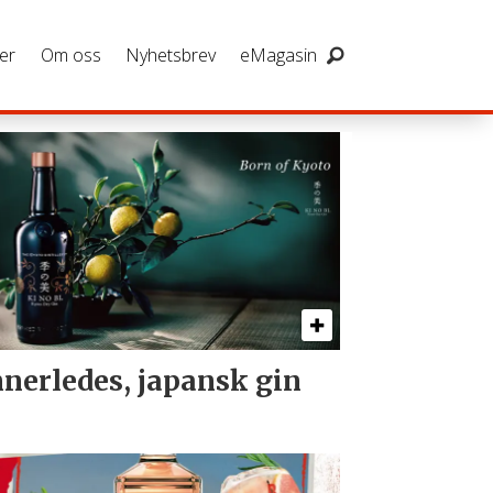
er
Om oss
Nyhetsbrev
eMagasin
nerledes, japansk gin