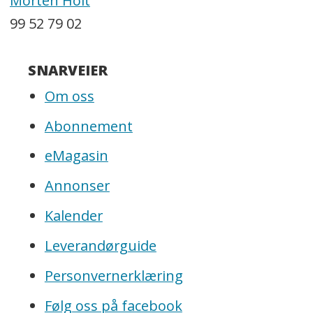
Morten Holt
99 52 79 02
SNARVEIER
Om oss
Abonnement
eMagasin
Annonser
Kalender
Leverandørguide
Personvernerklæring
Følg oss på facebook