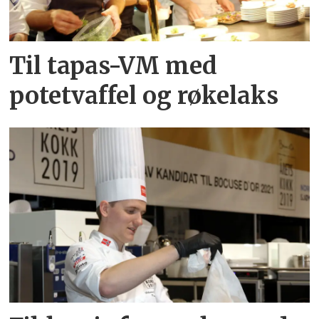
Til tapas-VM med
potetvaffel og røkelaks