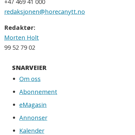
+47 469 41 000
redaksjonen@horecanytt.no
Redaktør:
Morten Holt
99 52 79 02
SNARVEIER
Om oss
Abonnement
eMagasin
Annonser
Kalender