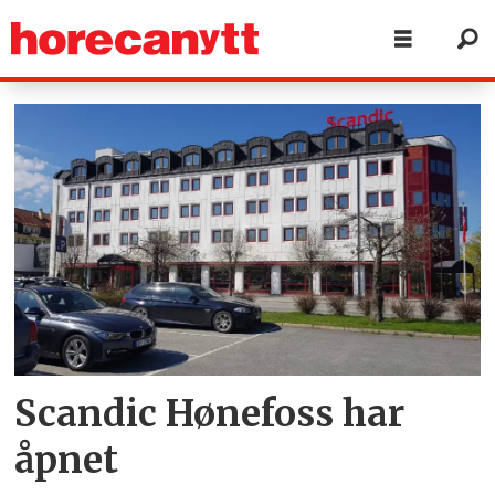
Tag:
hønefoss
Scandic Hønefoss har
åpnet