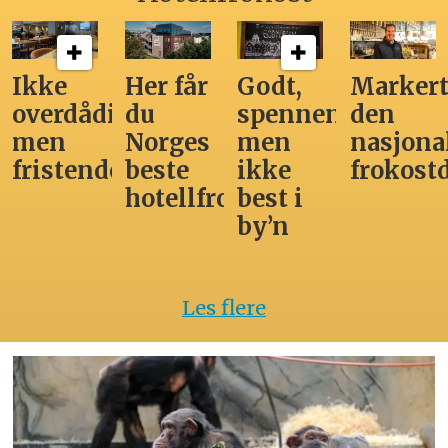
Ikke
Her får
Godt,
Markert
overdådig,
du
spennende,
den
men
Norges
men
nasjona
fristende
beste
ikke
frokost
hotellfrokost
best i
by’n
Les flere