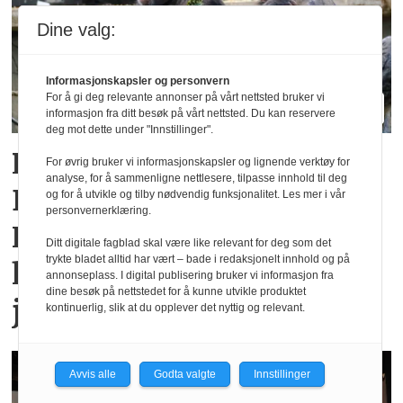
Dine valg:
Informasjonskapsler og personvern
For å gi deg relevante annonser på vårt nettsted bruker vi
informasjon fra ditt besøk på vårt nettsted. Du kan reservere
deg mot dette under "Innstillinger".
Rekordsommer for
For øvrig bruker vi informasjonskapsler og lignende verktøy for
analyse, for å sammenligne nettlesere, tilpasse innhold til deg
Dyreparken i
og for å utvikle og tilby nødvendig funksjonalitet. Les mer i vår
personvernerklæring.
Kristiansand: Over en
Ditt digitale fagblad skal være like relevant for deg som det
trykte bladet alltid har vært – bade i redaksjonelt innhold og på
halv million besøkende i
annonseplass. I digital publisering bruker vi informasjon fra
dine besøk på nettstedet for å kunne utvikle produktet
juli
kontinuerlig, slik at du opplever det nyttig og relevant.
Avvis alle
Godta valgte
Innstillinger