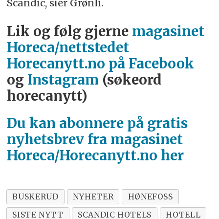
Scandic, sier Grønli.
Lik og følg gjerne
magasinet
Horeca/nettstedet
Horecanytt.no på Facebook
og
Instagram
(søkeord
horecanytt)
Du kan abonnere på gratis
nyhetsbrev fra magasinet
Horeca/Horecanytt.no her
BUSKERUD
NYHETER
HØNEFOSS
SISTE NYTT
SCANDIC HOTELS
HOTELL