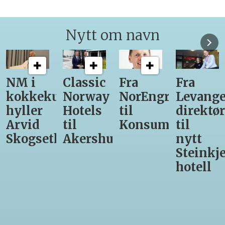
Nytt om navn
Classic
Fra
Fra
12
unst
Norway
NorEngros
Levanger-
lærling
Hotels
til
direktør
får
til
Konsumgruppen
til
være
h
Akershus
nytt
med
Steinkjer-
Asko
hotell
Serveri
til
kokke-
VM