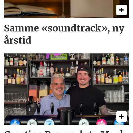
Samme «soundtrack», ny
årstid