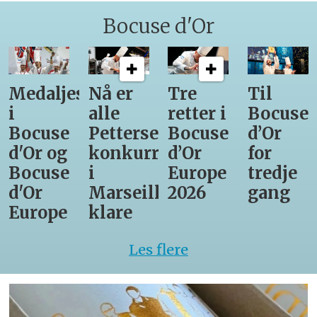
Bocuse d'Or
Medaljestatistikk
Nå er
Tre
Til
i
alle
retter i
Bocuse
Bocuse
Pettersens
Bocuse
d’Or
d'Or og
konkurrenter
d’Or
for
Bocuse
i
Europe
tredje
d'Or
Marseille
2026
gang
Europe
klare
Les flere