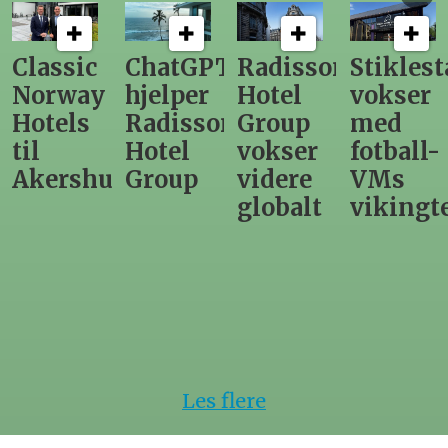
ChatGPT
Radisson
Stiklestad
Fra
hjelper
Hotel
vokser
Levange
Radisson
Group
med
direktør
Hotel
vokser
fotball-
til
us
Group
videre
VMs
nytt
globalt
vikingtematikk
Steinkje
hotell
Les flere