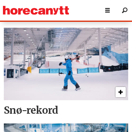
Tag:
snø
Snø-rekord