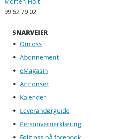
Morten Holt
99 52 79 02
SNARVEIER
Om oss
Abonnement
eMagasin
Annonser
Kalender
Leverandørguide
Personvernerklæring
Følg oss på facebook