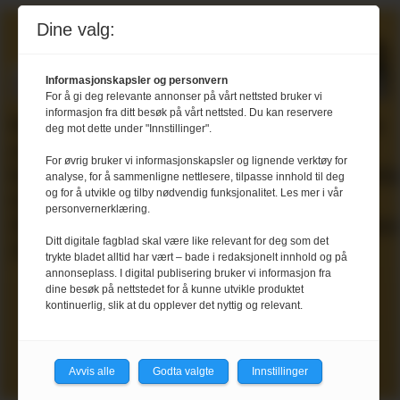
Dine valg:
Matomsorgsprisen
Informasjonskapsler og personvern
For å gi deg relevante annonser på vårt nettsted bruker vi
informasjon fra ditt besøk på vårt nettsted. Du kan reservere
Har du
Mor
Matomsorgspris
Har du
deg mot dette under "Innstillinger".
en
Godhjerta
til
en
For øvrig bruker vi informasjonskapsler og lignende verktøy for
kandidat
Wenche
kandida
analyse, for å sammenligne nettlesere, tilpasse innhold til deg
og for å utvikle og tilby nødvendig funksjonalitet. Les mer i vår
til
Andersen
til
personvernerklæring.
Matomsorgsprisen
Matomso
Ditt digitale fagblad skal være like relevant for deg som det
2026
trykte bladet alltid har vært – bade i redaksjonelt innhold og på
annonseplass. I digital publisering bruker vi informasjon fra
dine besøk på nettstedet for å kunne utvikle produktet
kontinuerlig, slik at du opplever det nyttig og relevant.
Avvis alle
Godta valgte
Innstillinger
Les flere