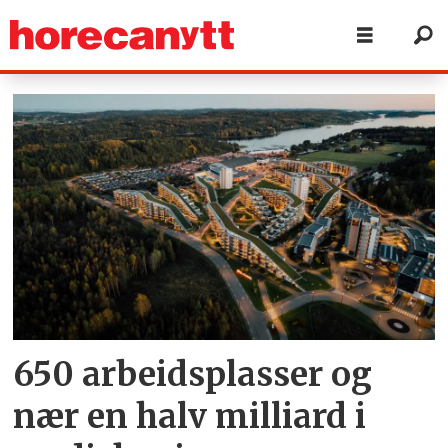
Tag:
oslofjord
convention
center
650 arbeidsplasser og
nær en halv milliard i