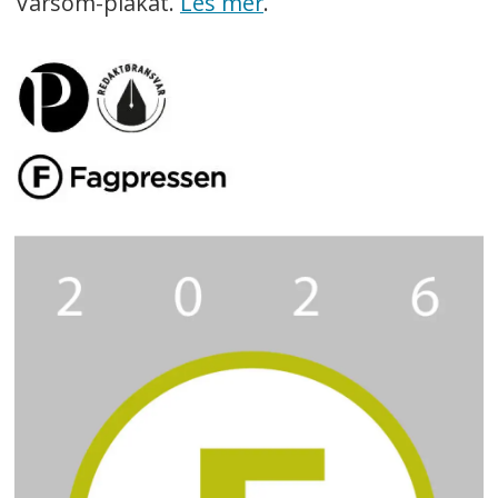
Varsom-plakat.
Les mer
.