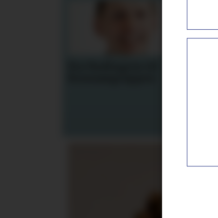
Fra NorEngros til
Fra
Konsumgruppen
til
hot