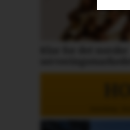
Klar for det norske
serveringsmarkede
HO
Innredning - St