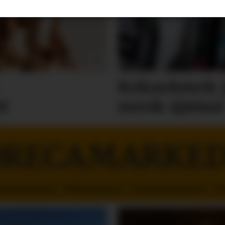
Rekordsterk 
t
norsk sjømat
RECAMARKE
orhusholdning - Kaffemaskiner - Oppvaskmaskiner - R