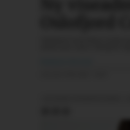
Ny viseadm
Oslofjord 
Oslofjord Convention Center ha
reisen mot «nye» Oslofjord. Sjød
Redaksjonen
i Horecanytt
27.04.2022 - 10:49
PUBLISERT
OSLOFJORD CONVENTION CENTER
A