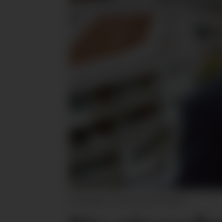
Arild Sjødin. (Foto: Renate Hirgum)