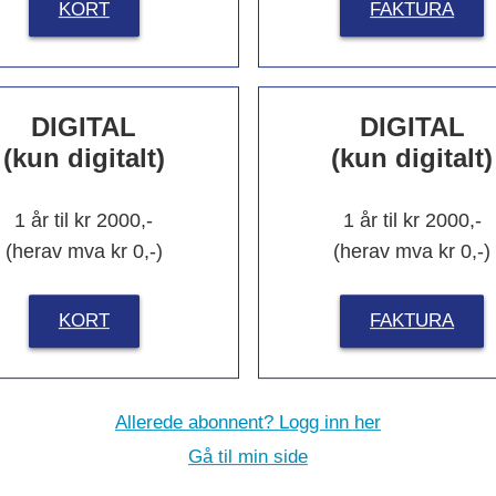
KORT
FAKTURA
DIGITAL
DIGITAL
 Levanger-direktør
12 lærlinger får vær
(kun digitalt)
(kun digitalt)
 nytt Steinkjer-
med Asko Servering 
ell
kokke-VM
1 år til kr 2000,-
1 år til kr 2000,-
(herav mva kr 0,-)
(herav mva kr 0,-)
Les flere
KORT
FAKTURA
Allerede abonnent? Logg inn her
Gå til min side