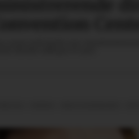
inistrerende dir
Convention Cent
r ansatt Arild Sjødin som viseadministrerende
in tiltrådte stillingen 19. april.
PRIL 2022
NYHETER
KURS OG KONFERANSER
NYTT