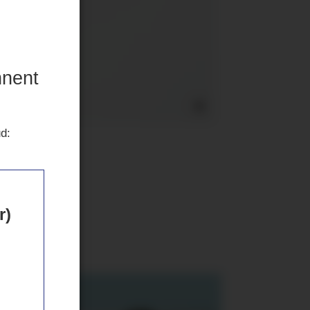
nnent
ud:
r)