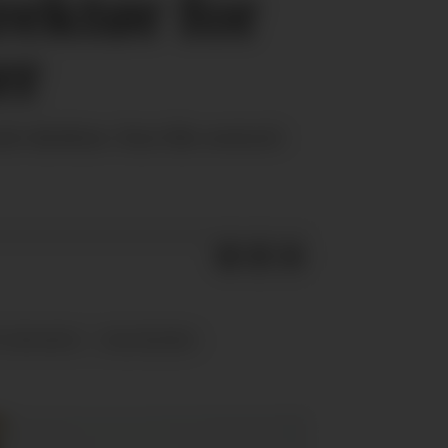
ektør for
er
 direktør. Han blir sentral i
 OM NAVN
OSLOFJORD