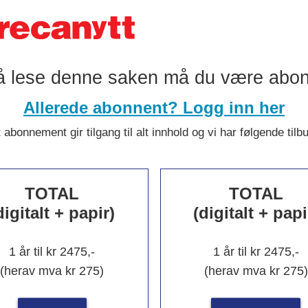
å lese denne saken må du være abo
Allerede abonnent? Logg inn her
 abonnement gir tilgang til alt innhold og vi har følgende tilb
ngros til
TOTAL
TOTAL
gruppen
digitalt + papir)
(digitalt + papi
1 år til kr 2475,-
1 år til kr 2475,-
(herav mva kr 275)
(herav mva kr 275)
Nytt om navn