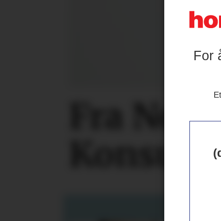
For 
Et
Fra NorE
Konsum
(