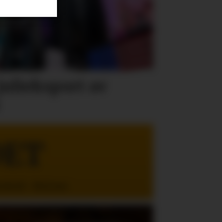
julieksport av
DET
enhold - Med mer