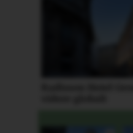
Radisson Hotel Gro
videre globalt