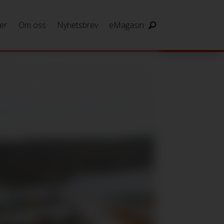
er
Om oss
Nyhetsbrev
eMagasin