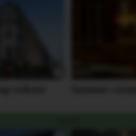
up vokser
Samme «sound
Hotell