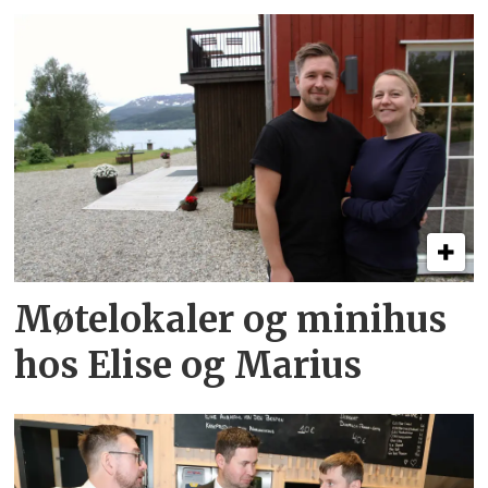
Møtelokaler og minihus
hos Elise og Marius