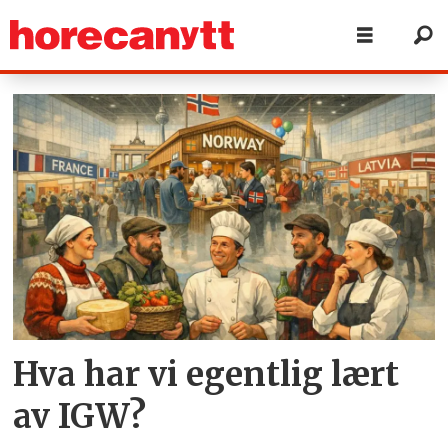
Tag:
grüne
woche
Hva har vi egentlig lært
av IGW?