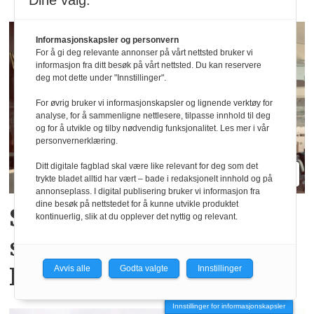
Dine valg:
Informasjonskapsler og personvern
For å gi deg relevante annonser på vårt nettsted bruker vi
informasjon fra ditt besøk på vårt nettsted. Du kan reservere
deg mot dette under "Innstillinger".
For øvrig bruker vi informasjonskapsler og lignende verktøy for
analyse, for å sammenligne nettlesere, tilpasse innhold til deg
og for å utvikle og tilby nødvendig funksjonalitet. Les mer i vår
personvernerklæring.
Ditt digitale fagblad skal være like relevant for deg som det
trykte bladet alltid har vært – bade i redaksjonelt innhold og på
annonseplass. I digital publisering bruker vi informasjon fra
dine besøk på nettstedet for å kunne utvikle produktet
Skal drifte
kontinuerlig, slik at du opplever det nyttig og relevant.
serveringstilbudet i
Kulturhuset i Namsos
Avvis alle
Godta valgte
Innstillinger
Innstillinger for informasjonskapsler