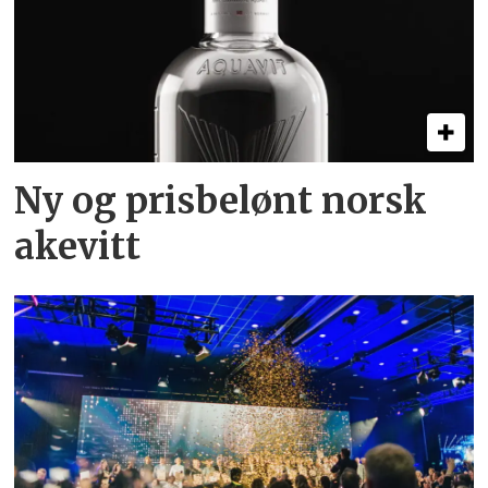
Ny og prisbelønt norsk
akevitt