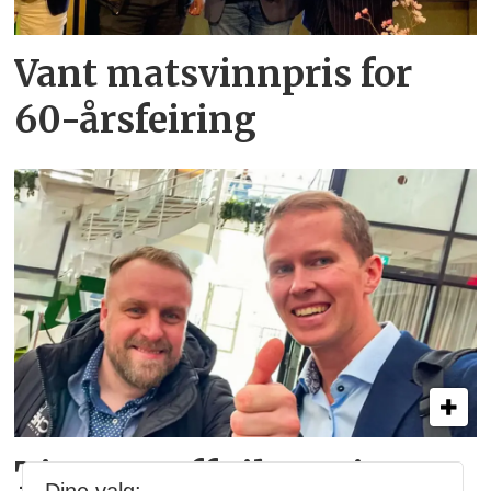
Vant matsvinnpris for
60-årsfeiring
Time2Staff til Sverige