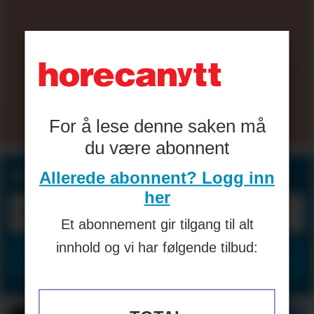
Les flere
For å lese denne saken må
du være abonnent
Motta horecanyheter på e-post:
Allerede abonnent? Logg inn
her
Et abonnement gir tilgang til alt
innhold og vi har følgende tilbud: