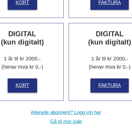
KORT
FAKTURA
ssic Norway Hotels
Fra NorEngros til
 Akershus
Konsumgruppen
DIGITAL
DIGITAL
(kun digitalt)
(kun digitalt)
Les flere
1 år til kr 2000,-
1 år til kr 2000,-
(herav mva kr 0,-)
(herav mva kr 0,-)
KORT
FAKTURA
Allerede abonnent? Logg inn her
Gå til min side