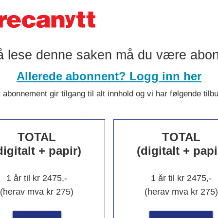
å lese denne saken må du være abo
kekunst hyll
Allerede abonnent? Logg inn her
 abonnement gir tilgang til alt innhold og vi har følgende tilb
h
TOTAL
TOTAL
digitalt + papir)
(digitalt + papi
Nytt om navn
1 år til kr 2475,-
1 år til kr 2475,-
(herav mva kr 275)
(herav mva kr 275)