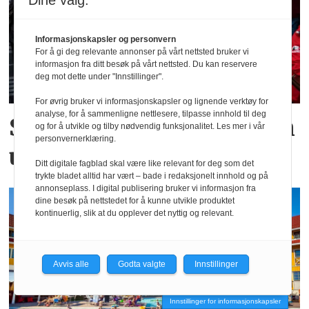
Dine valg:
Informasjonskapsler og personvern
For å gi deg relevante annonser på vårt nettsted bruker vi
informasjon fra ditt besøk på vårt nettsted. Du kan reservere
deg mot dette under "Innstillinger".
For øvrig bruker vi informasjonskapsler og lignende verktøy for
analyse, for å sammenligne nettlesere, tilpasse innhold til deg
Solgte 71 848 retter på en
og for å utvikle og tilby nødvendig funksjonalitet. Les mer i vår
personvernerklæring.
uke!
Ditt digitale fagblad skal være like relevant for deg som det
trykte bladet alltid har vært – bade i redaksjonelt innhold og på
annonseplass. I digital publisering bruker vi informasjon fra
dine besøk på nettstedet for å kunne utvikle produktet
kontinuerlig, slik at du opplever det nyttig og relevant.
Avvis alle
Godta valgte
Innstillinger
Innstillinger for informasjonskapsler