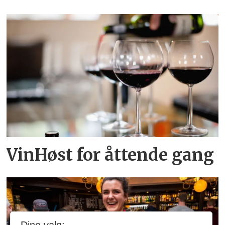
VinHøst for åttende gang