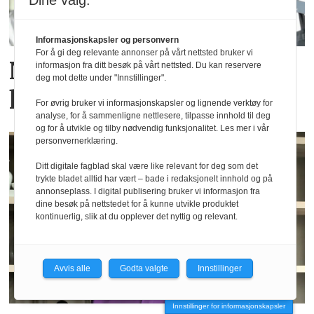
Dine valg:
Informasjonskapsler og personvern
For å gi deg relevante annonser på vårt nettsted bruker vi
Nye Quality-
informasjon fra ditt besøk på vårt nettsted. Du kan reservere
deg mot dette under "Innstillinger".
kjøkkensjefer i Ålesund
For øvrig bruker vi informasjonskapsler og lignende verktøy for
analyse, for å sammenligne nettlesere, tilpasse innhold til deg
og for å utvikle og tilby nødvendig funksjonalitet. Les mer i vår
personvernerklæring.
Ditt digitale fagblad skal være like relevant for deg som det
trykte bladet alltid har vært – bade i redaksjonelt innhold og på
annonseplass. I digital publisering bruker vi informasjon fra
dine besøk på nettstedet for å kunne utvikle produktet
kontinuerlig, slik at du opplever det nyttig og relevant.
Avvis alle
Godta valgte
Innstillinger
Innstillinger for informasjonskapsler