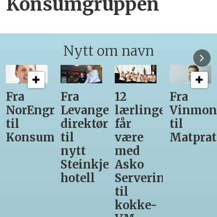
Konsumgruppen
Nytt om navn
12
Fra
Gir seg
Ny
r-
lærlinger
Vinmonopolet
som
daglig
får
til
daglig
leder
være
Matprat
leder
for
med
hos
Valsøya
r-
Asko
Den
Servering
Glade
til
Gris
kokke-