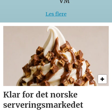
VM
Les flere
Klar for det norske
serveringsmarkedet