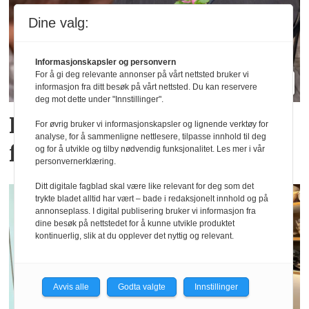
Dine valg:
Informasjonskapsler og personvern
For å gi deg relevante annonser på vårt nettsted bruker vi
informasjon fra ditt besøk på vårt nettsted. Du kan reservere
deg mot dette under "Innstillinger".
Frukt- og bærtrenden
For øvrig bruker vi informasjonskapsler og lignende verktøy for
analyse, for å sammenligne nettlesere, tilpasse innhold til deg
fortsetter
og for å utvikle og tilby nødvendig funksjonalitet. Les mer i vår
personvernerklæring.
Ditt digitale fagblad skal være like relevant for deg som det
trykte bladet alltid har vært – bade i redaksjonelt innhold og på
annonseplass. I digital publisering bruker vi informasjon fra
dine besøk på nettstedet for å kunne utvikle produktet
kontinuerlig, slik at du opplever det nyttig og relevant.
Avvis alle
Godta valgte
Innstillinger