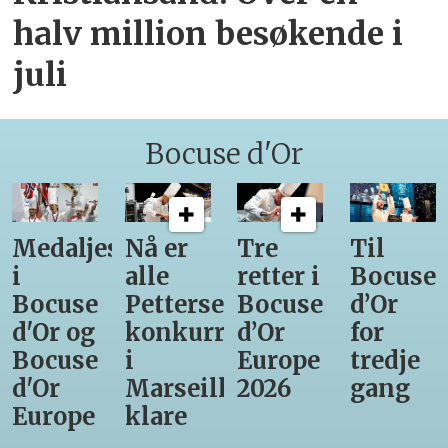
halv million besøkende i
juli
Bocuse d'Or
Medaljestatistikk
Nå er
Tre
Til
i
alle
retter i
Bocuse
Bocuse
Pettersens
Bocuse
d’Or
d'Or og
konkurrenter
d’Or
for
Bocuse
i
Europe
tredje
d'Or
Marseille
2026
gang
Europe
klare