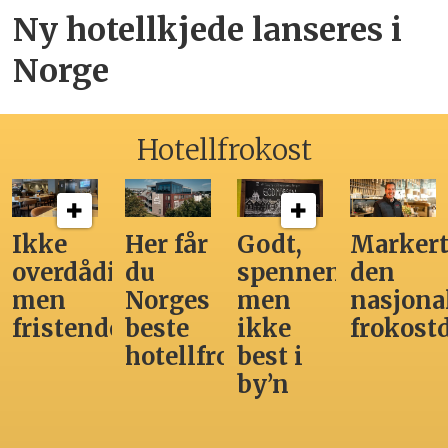
Ny hotellkjede lanseres i
Norge
Hotellfrokost
Ikke
Her får
Godt,
Markert
overdådig,
du
spennende,
den
men
Norges
men
nasjona
fristende
beste
ikke
frokost
hotellfrokost
best i
by’n