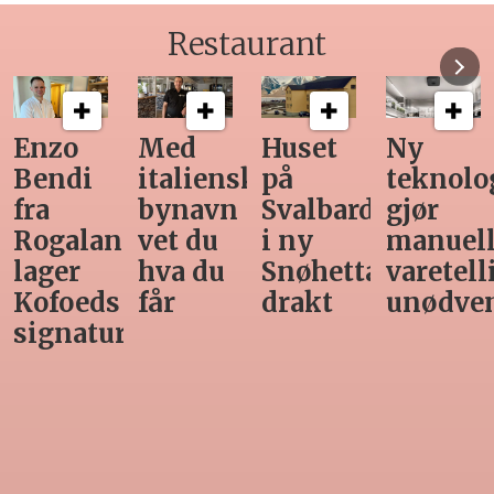
Restaurant
Med
Huset
Ny
Siste
italiensk
på
teknologi
Horeca-
bynavn
Svalbard
gjør
magasi
nd
vet du
i ny
manuell
før
hva du
Snøhetta-
varetelling
sommer
får
drakt
unødvendig
rett