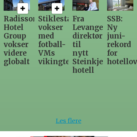
n
Stiklestad
Fra
SSB:
Elendig
vokser
Levanger-
Ny
nordno
med
direktør
juni-
sommer
fotball-
til
rekord
gir
VMs
nytt
for
utslag
vikingtematikk
Steinkjer-
hotellovernattin
for
hotell
hotelle
Les flere