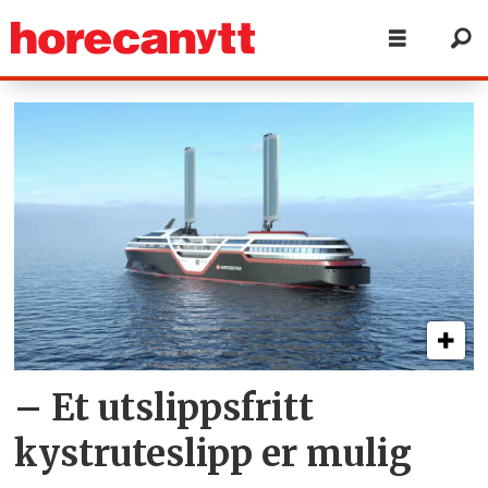
Tag:
hurtigruten
– Et utslippsfritt
kystruteslipp er mulig