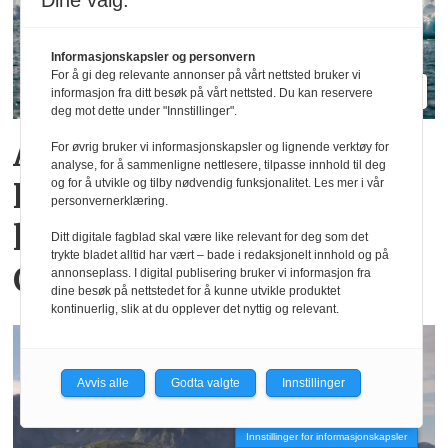
Dine valg:
Informasjonskapsler og personvern
For å gi deg relevante annonser på vårt nettsted bruker vi
informasjon fra ditt besøk på vårt nettsted. Du kan reservere
deg mot dette under "Innstillinger".
Arctic Umiaq Line og
For øvrig bruker vi informasjonskapsler og lignende verktøy for
analyse, for å sammenligne nettlesere, tilpasse innhold til deg
Hurtigruten Norge
og for å utvikle og tilby nødvendig funksjonalitet. Les mer i vår
personvernerklæring.
lanserer nye reiser langs
Ditt digitale fagblad skal være like relevant for deg som det
trykte bladet alltid har vært – bade i redaksjonelt innhold og på
Grønlands vestkyst
annonseplass. I digital publisering bruker vi informasjon fra
dine besøk på nettstedet for å kunne utvikle produktet
kontinuerlig, slik at du opplever det nyttig og relevant.
Avvis alle
Godta valgte
Innstillinger
Innstillinger for informasjonskapsler