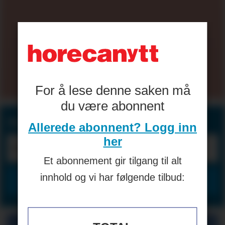
Les flere
For å lese denne saken må
du være abonnent
Motta horecanyheter på e-post:
Allerede abonnent? Logg inn
her
Et abonnement gir tilgang til alt
innhold og vi har følgende tilbud: