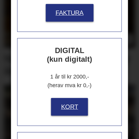
FAKTURA
DIGITAL
Samme «soundtrack», ny
(kun digitalt)
årstid
1 år til kr 2000,-
(herav mva kr 0,-)
KORT