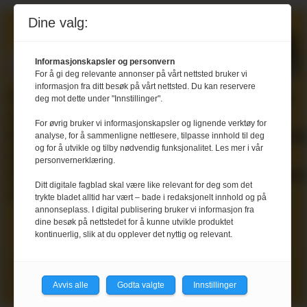
Dine valg:
Matomsorgsprisen
Informasjonskapsler og personvern
For å gi deg relevante annonser på vårt nettsted bruker vi
informasjon fra ditt besøk på vårt nettsted. Du kan reservere
Har du
Mor
Matomsorgspris
Har du
deg mot dette under "Innstillinger".
en
Godhjerta
til
en
For øvrig bruker vi informasjonskapsler og lignende verktøy for
kandidat
Wenche
kandida
analyse, for å sammenligne nettlesere, tilpasse innhold til deg
og for å utvikle og tilby nødvendig funksjonalitet. Les mer i vår
til
Andersen
til
personvernerklæring.
Matomsorgsprisen
Matomso
Ditt digitale fagblad skal være like relevant for deg som det
2026
trykte bladet alltid har vært – bade i redaksjonelt innhold og på
annonseplass. I digital publisering bruker vi informasjon fra
dine besøk på nettstedet for å kunne utvikle produktet
kontinuerlig, slik at du opplever det nyttig og relevant.
Avvis alle
Godta valgte
Innstillinger
Les flere