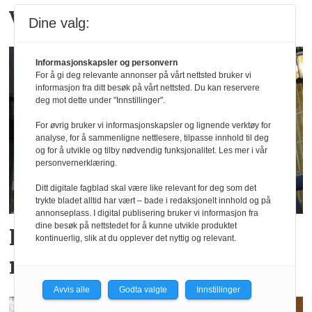
vikingtematikk
Dine valg:
Informasjonskapsler og personvern
For å gi deg relevante annonser på vårt nettsted bruker vi
informasjon fra ditt besøk på vårt nettsted. Du kan reservere
deg mot dette under "Innstillinger".
For øvrig bruker vi informasjonskapsler og lignende verktøy for
analyse, for å sammenligne nettlesere, tilpasse innhold til deg
og for å utvikle og tilby nødvendig funksjonalitet. Les mer i vår
personvernerklæring.
Ditt digitale fagblad skal være like relevant for deg som det
trykte bladet alltid har vært – bade i redaksjonelt innhold og på
annonseplass. I digital publisering bruker vi informasjon fra
dine besøk på nettstedet for å kunne utvikle produktet
Fra Levanger-direktør til
kontinuerlig, slik at du opplever det nyttig og relevant.
nytt Steinkjer-hotell
Avvis alle
Godta valgte
Innstillinger