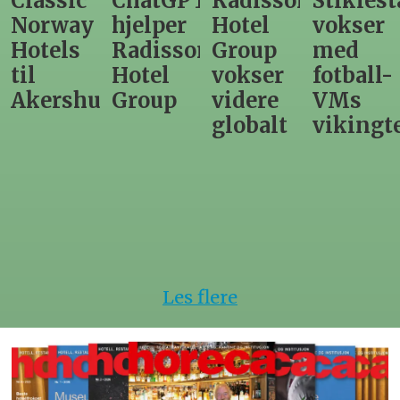
ChatGPT
Radisson
Stiklestad
Fra
hjelper
Hotel
vokser
Levange
Radisson
Group
med
direktør
Hotel
vokser
fotball-
til
us
Group
videre
VMs
nytt
globalt
vikingtematikk
Steinkje
hotell
Les flere