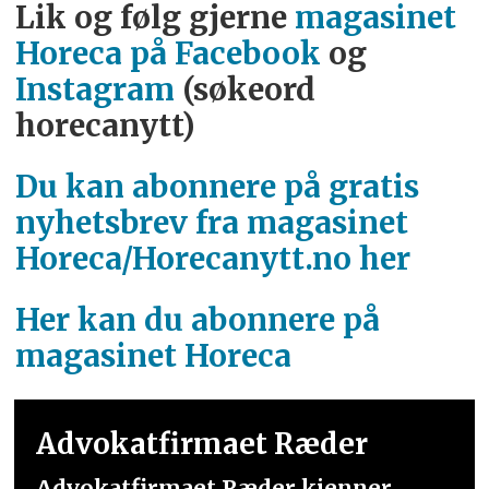
Lik og følg gjerne
magasinet
Horeca på Facebook
og
Instagram
(søkeord
horecanytt)
Du kan abonnere på gratis
nyhetsbrev fra magasinet
Horeca/Horecanytt.no her
Her kan du abonnere på
magasinet Horeca
Advokatfirmaet Ræder
Advokatfirmaet Ræder kjenner