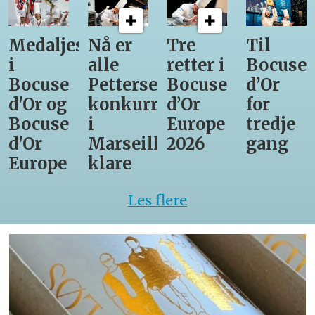
Medaljestatistikk
Nå er
Tre
Til
i
alle
retter i
Bocuse
Bocuse
Pettersens
Bocuse
d’Or
d'Or og
konkurrenter
d’Or
for
Bocuse
i
Europe
tredje
d'Or
Marseille
2026
gang
Europe
klare
Les flere