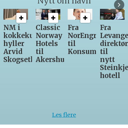
Nytt om navn
Classic
Fra
Fra
12
unst
Norway
NorEngros
Levanger-
lærling
Hotels
til
direktør
får
til
Konsumgruppen
til
være
h
Akershus
nytt
med
Steinkjer-
Asko
hotell
Serveri
til
kokke-
VM
Les flere