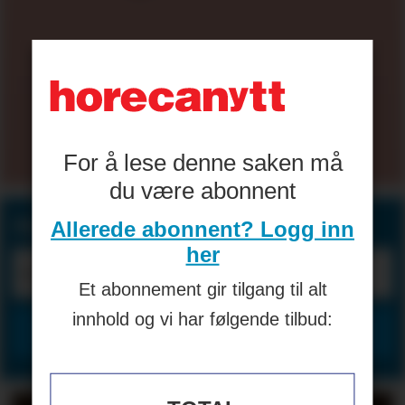
Les flere
For å lese denne saken må
du være abonnent
Motta horecanyheter på e-post:
Allerede abonnent? Logg inn
her
Et abonnement gir tilgang til alt
innhold og vi har følgende tilbud: