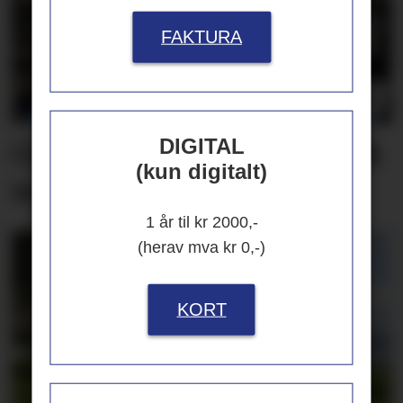
FAKTURA
DIGITAL
Creative Bars valgte Mack
(kun digitalt)
som leverandør
1 år til kr 2000,-
(herav mva kr 0,-)
KORT