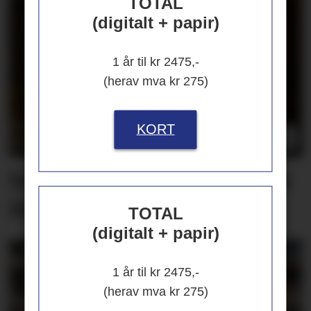
TOTAL
(digitalt + papir)
1 år til kr 2475,-
(herav mva kr 275)
KORT
Samme «soundtrack», ny
årstid
TOTAL
(digitalt + papir)
1 år til kr 2475,-
(herav mva kr 275)