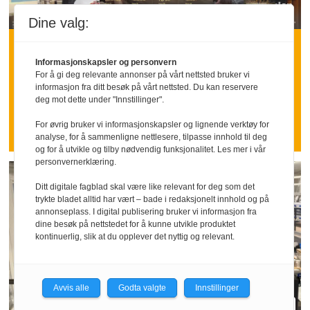
Dine valg:
Få tilgang til hele
Informasjonskapsler og personvern
arkivet
For å gi deg relevante annonser på vårt nettsted bruker vi
informasjon fra ditt besøk på vårt nettsted. Du kan reservere
deg mot dette under "Innstillinger".
Med et abonnement på Horeca får du
For øvrig bruker vi informasjonskapsler og lignende verktøy for
tilgang til hele arkivet vårt
analyse, for å sammenligne nettlesere, tilpasse innhold til deg
og for å utvikle og tilby nødvendig funksjonalitet. Les mer i vår
personvernerklæring.
Ditt digitale fagblad skal være like relevant for deg som det
trykte bladet alltid har vært – bade i redaksjonelt innhold og på
annonseplass. I digital publisering bruker vi informasjon fra
dine besøk på nettstedet for å kunne utvikle produktet
kontinuerlig, slik at du opplever det nyttig og relevant.
Avvis alle
Godta valgte
Innstillinger