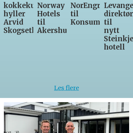
kokkekunst
Norway
NorEngros
Levange
hyller
Hotels
til
direktør
Arvid
til
Konsumgruppen
til
Skogseth
Akershus
nytt
Steinkje
hotell
Les flere