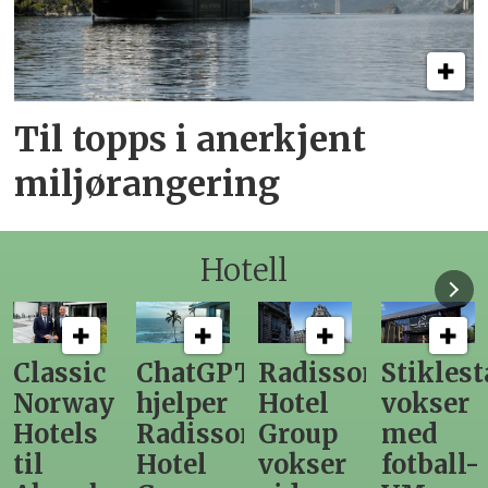
Til topps i anerkjent
miljørangering
Hotell
Classic
ChatGPT
Radisson
Stiklest
Norway
hjelper
Hotel
vokser
Hotels
Radisson
Group
med
til
Hotel
vokser
fotball-