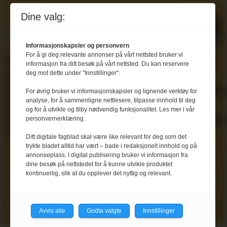
Matomsorgsprisen
Dine valg:
Informasjonskapsler og personvern
For å gi deg relevante annonser på vårt nettsted bruker vi
Har du
Mor
Matomsorgspris
Har du
informasjon fra ditt besøk på vårt nettsted. Du kan reservere
en
Godhjerta
til
en
deg mot dette under "Innstillinger".
kandidat
Wenche
kandida
For øvrig bruker vi informasjonskapsler og lignende verktøy for
analyse, for å sammenligne nettlesere, tilpasse innhold til deg
til
Andersen
til
og for å utvikle og tilby nødvendig funksjonalitet. Les mer i vår
Matomsorgsprisen
Matomso
personvernerklæring.
2026
Ditt digitale fagblad skal være like relevant for deg som det
trykte bladet alltid har vært – bade i redaksjonelt innhold og på
annonseplass. I digital publisering bruker vi informasjon fra
dine besøk på nettstedet for å kunne utvikle produktet
kontinuerlig, slik at du opplever det nyttig og relevant.
Avvis alle
Godta valgte
Innstillinger
Les flere