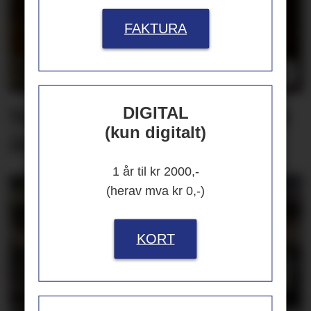
FAKTURA
Samme «soundtrack», ny
DIGITAL
(kun digitalt)
årstid
1 år til kr 2000,-
(herav mva kr 0,-)
KORT