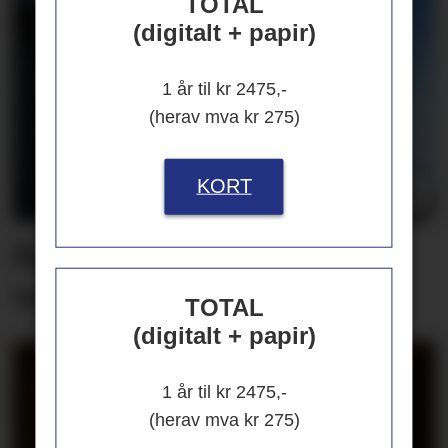
TOTAL
(digitalt + papir)
1 år til kr 2475,-
(herav mva kr 275)
KORT
Radisson Hotel Group
vokser videre globalt
TOTAL
(digitalt + papir)
1 år til kr 2475,-
(herav mva kr 275)