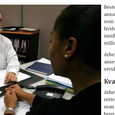
Best
ansa
som 
livs
imidl
stil
Arbe
anset
utvid
Kva
Arbe
rette
man 
beny