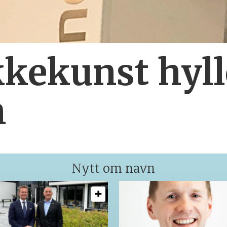
kekunst hyll
h
Nytt om navn