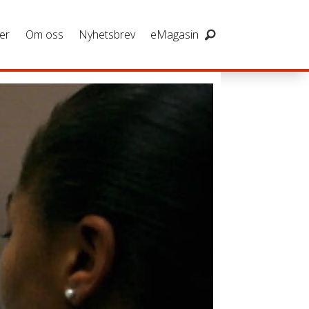
er
Om oss
Nyhetsbrev
eMagasin