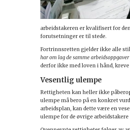
arbeidstakeren er kvalifisert for de
forutsetninger er til stede.
Fortrinnsretten gjelder ikke alle sti
har om lag de samme arbeidsoppgaver s
derfor ikke med loven i hånd, kreve 
Vesentlig ulempe
Rettigheten kan heller ikke påbero
ulempe må bero på en konkret vurder
arbeidsplan, kan dette være en vese
ulempe for de øvrige arbeidstaker
Ovennevnte rettigheter følger av arb