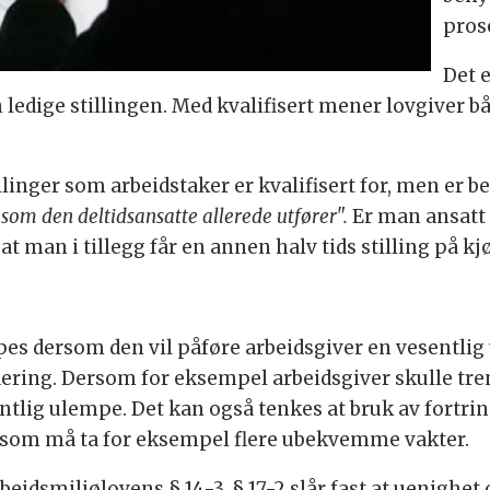
prose
Det e
n ledige stillingen. Med kvalifisert mener lovgiver b
llinger som arbeidstaker er kvalifisert for, men er be
om den deltidsansatte allerede utfører".
Er man ansatt 
at man i tillegg får en annen halv tids stilling på k
pes dersom den vil påføre arbeidsgiver en vesentlig
ing. Dersom for eksempel arbeidsgiver skulle treng
ntlig ulempe. Det kan også tenkes at bruk av fortri
e som må ta for eksempel flere ubekvemme vakter.
eidsmiljølovens § 14-3. § 17-2 slår fast at uenighet