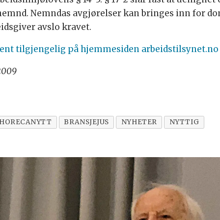
nemnd. Nemndas avgjørelser kan bringes inn for dom
eidsgiver avslo kravet.
pent tilgjengelig på hjemmesiden arbeidstilsynet.no
2009
HORECANYTT
BRANSJEJUS
NYHETER
NYTTIG