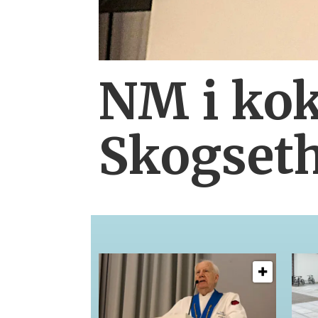
NM i kok
Skogset