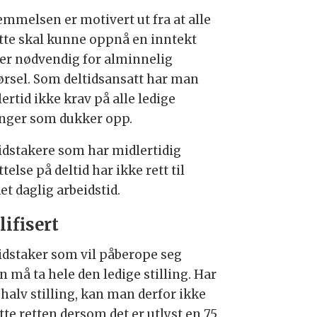
emmelsen er motivert ut fra at alle
tte skal kunne oppnå en inntekt
er nødvendig for alminnelig
førsel. Som deltidsansatt har man
ertid ikke krav på alle ledige
linger som dukker opp.
idstakere som har midlertidig
telse på deltid har ikke rett til
et daglig arbeidstid.
lifisert
idstaker som vil påberope seg
n må ta hele den ledige stilling. Har
halv stilling, kan man derfor ikke
tte retten dersom det er utlyst en 75