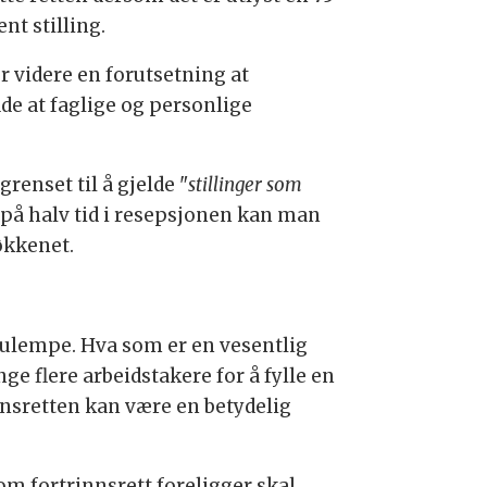
nt stilling.
r videre en forutsetning at
åde at faglige og personlige
grenset til å gjelde "
stillinger som
på halv tid i resepsjonen kan man
jøkkenet.
 ulempe. Hva som er en vesentlig
e flere arbeidstakere for å fylle en
nnsretten kan være en betydelig
 om fortrinnsrett foreligger skal