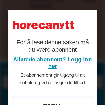
signaturrett
For å lese denne saken må
du være abonnent
Les flere
Allerede abonnent? Logg inn
her
Motta horecanyheter på e-post:
Et abonnement gir tilgang til alt
innhold og vi har følgende tilbud: