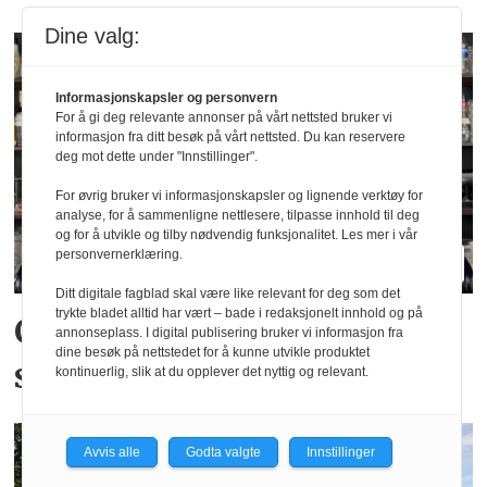
Dine valg:
Informasjonskapsler og personvern
For å gi deg relevante annonser på vårt nettsted bruker vi
informasjon fra ditt besøk på vårt nettsted. Du kan reservere
deg mot dette under "Innstillinger".
For øvrig bruker vi informasjonskapsler og lignende verktøy for
analyse, for å sammenligne nettlesere, tilpasse innhold til deg
og for å utvikle og tilby nødvendig funksjonalitet. Les mer i vår
personvernerklæring.
Ditt digitale fagblad skal være like relevant for deg som det
trykte bladet alltid har vært – bade i redaksjonelt innhold og på
Creative Bars valgte Mack
annonseplass. I digital publisering bruker vi informasjon fra
dine besøk på nettstedet for å kunne utvikle produktet
som leverandør
kontinuerlig, slik at du opplever det nyttig og relevant.
Avvis alle
Godta valgte
Innstillinger