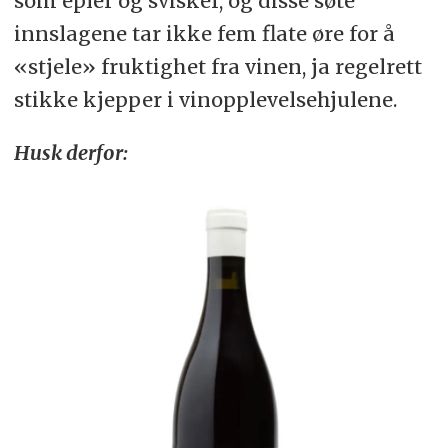
som epler og svisker, og disse søte
innslagene tar ikke fem flate øre for å
«stjele» fruktighet fra vinen, ja regelrett
stikke kjepper i vinopplevelsehjulene.
Husk derfor: