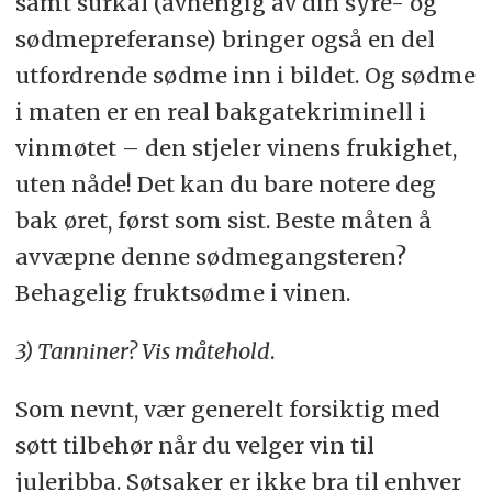
samt surkål (avhengig av din syre- og
sødmepreferanse) bringer også en del
utfordrende sødme inn i bildet. Og sødme
i maten er en real bakgatekriminell i
vinmøtet – den stjeler vinens frukighet,
uten nåde! Det kan du bare notere deg
bak øret, først som sist. Beste måten å
avvæpne denne sødmegangsteren?
Behagelig fruktsødme i vinen.
3) Tanniner? Vis måtehold
.
Som nevnt, vær generelt forsiktig med
søtt tilbehør når du velger vin til
juleribba. Søtsaker er ikke bra til enhver