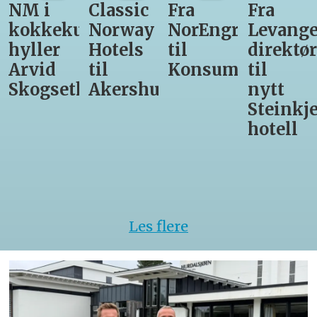
NM i
Classic
Fra
Fra
kokkekunst
Norway
NorEngros
Levange
hyller
Hotels
til
direktør
Arvid
til
Konsumgruppen
til
Skogseth
Akershus
nytt
Steinkje
hotell
Les flere