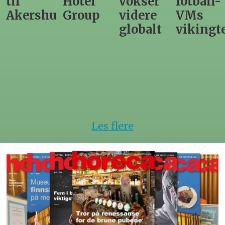
til
Hotel
vokser
fotball-
Akershus
Group
videre
VMs
globalt
vikingt
Les flere