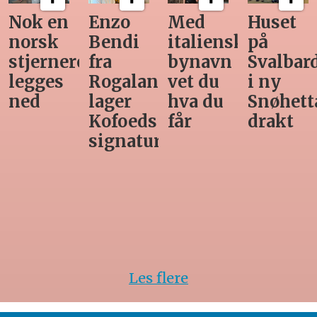
Nok en
Enzo
Med
Huset
norsk
Bendi
italiensk
på
stjernerestaurant
fra
bynavn
Svalbar
legges
Rogaland
vet du
i ny
ned
lager
hva du
Snøhett
Kofoeds
får
drakt
signaturrett
Les flere