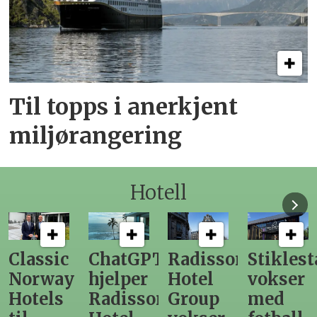
Til topps i anerkjent
miljørangering
Hotell
Classic
ChatGPT
Radisson
Stiklest
Norway
hjelper
Hotel
vokser
Hotels
Radisson
Group
med