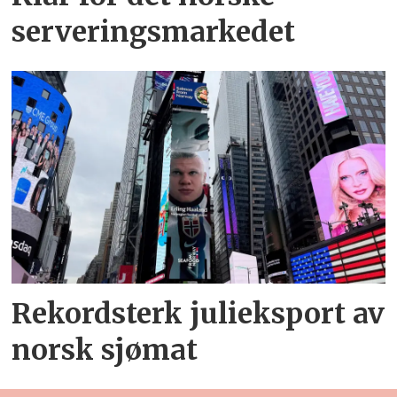
serveringsmarkedet
Rekordsterk julieksport av
norsk sjømat