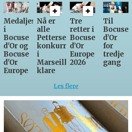
Medaljestatistikk
Nå er
Tre
Til
i
alle
retter i
Bocuse
Bocuse
Pettersens
Bocuse
d’Or
d'Or og
konkurrenter
d’Or
for
Bocuse
i
Europe
tredje
d'Or
Marseille
2026
gang
Europe
klare
Les flere