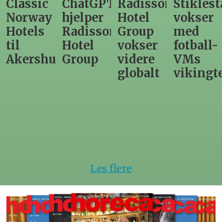
lassic
ChatGPT
Radisson
Stiklestad
F
orway
hjelper
Hotel
vokser
L
otels
Radisson
Group
med
d
l
Hotel
vokser
fotball-
ti
kershus
Group
videre
VMs
n
globalt
vikingtem
S
h
Les flere