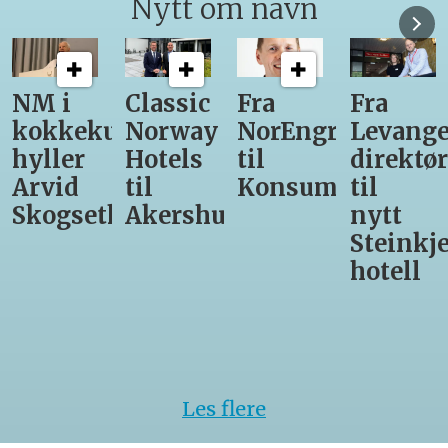
Nytt om navn
M i
Classic
Fra
Fra
1
okkekunst
Norway
NorEngros
Levanger-
l
yller
Hotels
til
direktør
f
rvid
til
Konsumgruppen
til
v
kogseth
Akershus
nytt
m
Steinkjer-
A
hotell
S
ti
k
Les flere