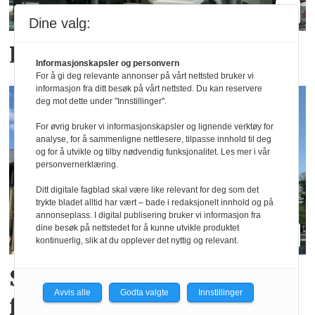
Dine valg:
Lanserer Host America
Informasjonskapsler og personvern
For å gi deg relevante annonser på vårt nettsted bruker vi
informasjon fra ditt besøk på vårt nettsted. Du kan reservere
deg mot dette under "Innstillinger".
For øvrig bruker vi informasjonskapsler og lignende verktøy for
analyse, for å sammenligne nettlesere, tilpasse innhold til deg
og for å utvikle og tilby nødvendig funksjonalitet. Les mer i vår
personvernerklæring.
Ditt digitale fagblad skal være like relevant for deg som det
trykte bladet alltid har vært – bade i redaksjonelt innhold og på
annonseplass. I digital publisering bruker vi informasjon fra
dine besøk på nettstedet for å kunne utvikle produktet
kontinuerlig, slik at du opplever det nyttig og relevant.
Stiklestad vokser med
Avvis alle
Godta valgte
Innstillinger
fotball-VMs