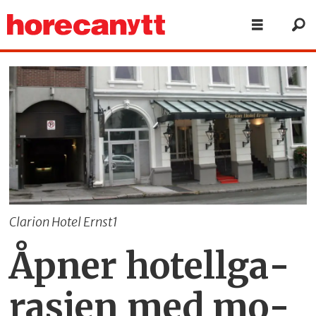
Clarion Hotel Ernst1
Åp­ner ho­tell­ga­
ra­sjen med mo­