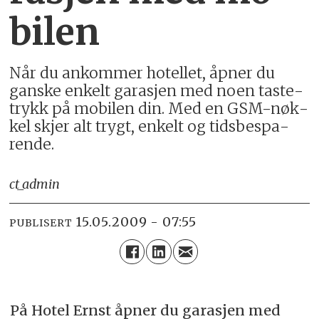
bi­len
Når du an­kom­mer ho­tel­let, åp­ner du
gan­ske en­kelt ga­ra­sjen med noen tas­te­
trykk på mo­bi­len din. Med en GSM-nøk­
kel skjer alt trygt, en­kelt og tids­be­spa­
ren­de.
ct_admin
15.05.2009 - 07:55
PUBLISERT
På Hotel Ernst åpner du garasjen med