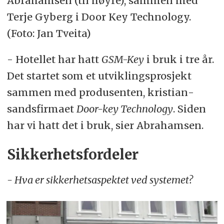
Abrahamsen (til høyre), sammen med
Terje Gyberg i Door Key Technology.
(Foto: Jan Tveita)
- Ho­tel­let har hatt
GSM-Key
i bruk i tre år.
Det star­tet som et ut­vik­lings­pro­sjekt
sam­men med pro­du­sen­ten, kris­ti­an­
sands­fir­ma­et
Door-key Technology
. Si­den
har vi hatt det i bruk, sier Ab­ra­ham­sen.
Sik­ker­hets­for­de­ler
- Hva er sik­ker­hets­as­pek­tet ved sy­ste­met?