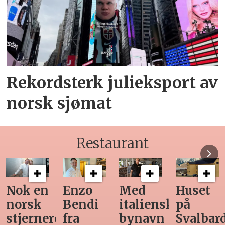
Rekordsterk julieksport av
norsk sjømat
Restaurant
Med
Huset
Ny
Siste
italiensk
på
teknologi
Horeca-
bynavn
Svalbard
gjør
magasi