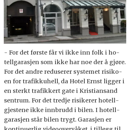
- For det før­s­te får vi ikke inn folk i ho­
tell­ga­ra­sjen som ikke har noe der å gjø­re.
For det and­re re­du­se­rer sy­ste­met ri­si­ko­
en for tra­fikk­uhell, da Ho­tel Ernst lig­ger i
en sterkt tra­fik­kert gate i Kris­tian­sand
sen­trum. For det tred­je ri­si­ke­rer ho­tell­
gjes­te­ne ikke inn­brudd i bi­len. I ho­tell­
ga­ra­sjen står bi­len trygt. Ga­ra­sjen er
kon­ti­nu­er­lig vi­deo­over­vå­ket, i til­legg til