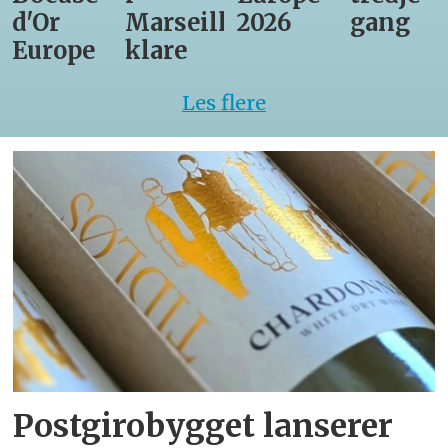
d'Or
Marseille
2026
gang
Europe
klare
Les flere
Postgirobygget lanserer