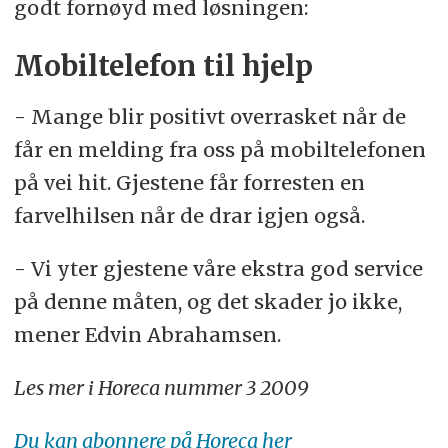
godt for­nøyd med løs­nin­gen:
Mobiltelefon til hjelp
- Man­ge blir po­si­tivt over­ras­ket når de
får en mel­ding fra oss på mo­bil­te­le­fo­nen
på vei hit. Gjes­te­ne får for­res­ten en
farvelhilsen når de drar igjen også.
- Vi yter gjes­te­ne våre eks­tra god ser­vi­ce
på den­ne må­ten, og det ska­der jo ikke,
me­ner Ed­vin Ab­ra­ham­sen.
Les mer i Horeca nummer 3 2009
Du kan abonnere på Horeca her