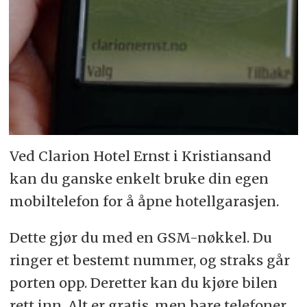
Ved Cla­ri­on Ho­tel Ernst i Kris­tian­sand
kan du gan­ske en­kelt bru­ke din egen
mo­bil­te­le­fon for å åpne ho­tell­ga­ra­sjen.
Det­te gjør du med en GSM-nøk­kel. Du
rin­ger et be­stemt num­mer, og straks går
por­ten opp. Der­et­ter kan du kjø­re bi­len
rett inn. Alt er gra­tis, men bare te­le­fo­ner