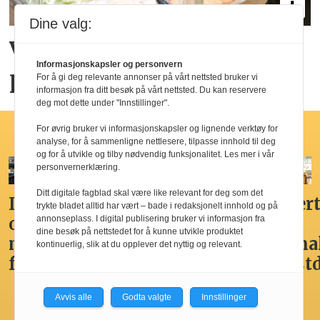
Dine valg:
Vil spise sunnere for den
Informasjonskapsler og personvern
psykiske helsen
For å gi deg relevante annonser på vårt nettsted bruker vi
informasjon fra ditt besøk på vårt nettsted. Du kan reservere
deg mot dette under "Innstillinger".
For øvrig bruker vi informasjonskapsler og lignende verktøy for
Hotellfrokost
analyse, for å sammenligne nettlesere, tilpasse innhold til deg
og for å utvikle og tilby nødvendig funksjonalitet. Les mer i vår
personvernerklæring.
Ditt digitale fagblad skal være like relevant for deg som det
Ikke
Her får
Godt,
Markert
trykte bladet alltid har vært – bade i redaksjonelt innhold og på
overdådig,
du
spennende,
den
annonseplass. I digital publisering bruker vi informasjon fra
dine besøk på nettstedet for å kunne utvikle produktet
men
Norges
men
nasjona
kontinuerlig, slik at du opplever det nyttig og relevant.
fristende
beste
ikke
frokost
hotellfrokost
best i
Avvis alle
Godta valgte
Innstillinger
by’n