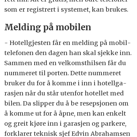
som er re­gist­rert i sy­ste­met, kan bru­kes.
Melding på mobilen
- Ho­tell­gjes­ten får en mel­ding på mo­bil­
te­le­fo­nen den da­gen han skal sjek­ke inn.
Sam­men med en vel­komst­hil­sen får du
num­me­ret til por­ten. Det­te num­me­ret
bru­ker du for å kom­me i inn i ho­tell­ga­
ra­sjen når du står uten­for ho­tel­let med
bi­len. Da slip­per du å be re­sep­sjo­nen om
å kom­me ut for å åpne, men kan en­kelt
og greit kjø­re inn i ga­ra­sjen og par­ke­re,
for­kla­rer tek­nisk sjef Ed­vin Ab­ra­ham­sen