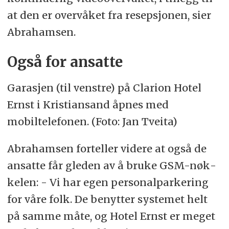
at den er over­vå­ket fra re­sep­sjo­nen, sier
Ab­ra­ham­sen.
Også for an­sat­te
Garasjen (til venstre) på Clarion Hotel
Ernst i Kristiansand åpnes med
mobiltelefonen. (Foto: Jan Tveita)
Ab­ra­ham­sen for­tel­ler vi­de­re at også de
an­sat­te får gle­den av å bru­ke GSM-nøk­
ke­len: - Vi har egen personalparkering
for våre folk. De be­nyt­ter sy­ste­met helt
på sam­me måte, og Ho­tel Ernst er me­get