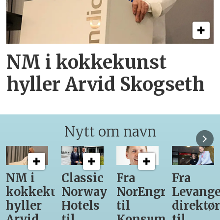
NM i kokkekunst
hyller Arvid Skogseth
Nytt om navn
Classic
Fra
Fra
12
unst
Norway
NorEngros
Levanger-
lærling
Hotels
til
direktør
får
til
Konsumgruppen
til
være