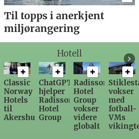
Til topps i anerkjent
miljørangering
Hotell
ChatGPT
Radisson
Stiklestad
Fra
hjelper
Hotel
vokser
Levange
Radisson
Group
med
direktør
Hotel
vokser
fotball-
til
us
Group
videre
VMs
nytt
globalt
vikingtematikk
Steinkje
hotell