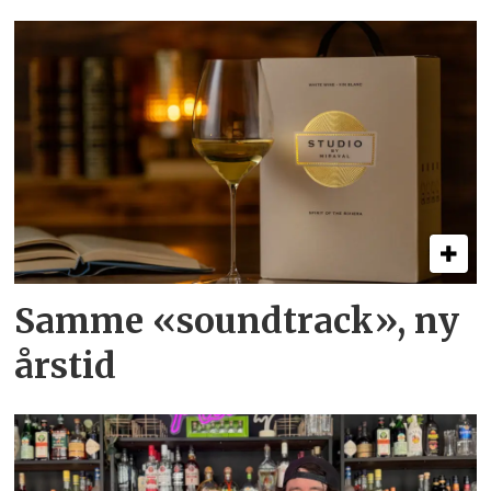
Samme «soundtrack», ny
årstid