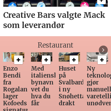
Creative Bars valgte Mack
som leverandør
Restaurant
Med
Huset
Ny
Siste
italiensk
på
teknologi
Horeca-
bynavn
Svalbard
gjør
magasi
nd
vet du
i ny
manuell
før
hva du
Snøhetta-
varetelling
sommer
får
drakt
unødvendig
rett