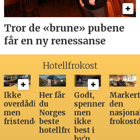
Tror de «brune» pubene
får en ny renessanse
Hotellfrokost
Ikke
Her får
Godt,
Markert
overdådig,
du
spennende,
den
men
Norges
men
nasjona
fristende
beste
ikke
frokost
hotellfrokost
best i
by’n