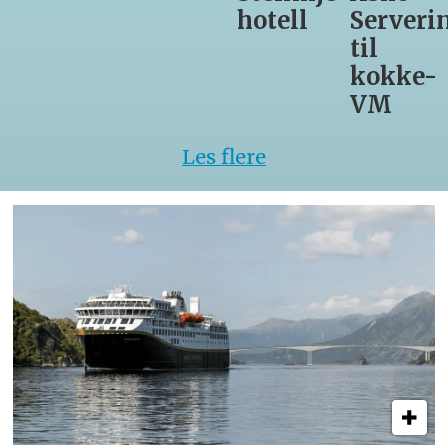
hotell
Servering
til
kokke-
VM
Les flere