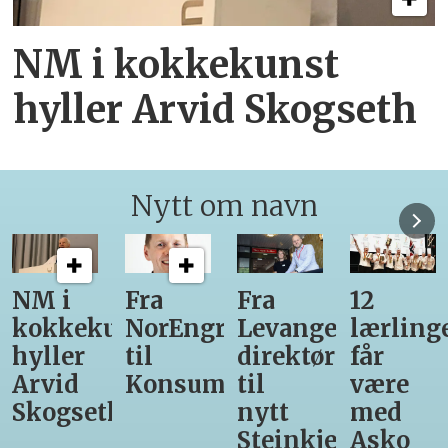
NM i kokkekunst
hyller Arvid Skogseth
Nytt om navn
Fra
Fra
12
Fra
unst
NorEngros
Levanger-
lærlinger
Vinmon
til
direktør
får
til
Konsumgruppen
til
være
Matprat
h
nytt
med
Steinkjer-
Asko