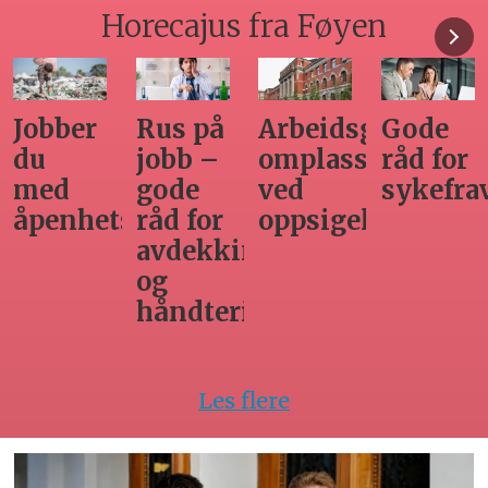
Horecajus fra Føyen
Arbeidsgivers
Gode
Seminar
Hvilken
omplasseringsplikt
råd for
om
adgang
ved
sykefraværsoppfølging
varsling
har
oppsigelse
horecabe
ng
til
innleie
ing
av
arbeidsk
Les flere