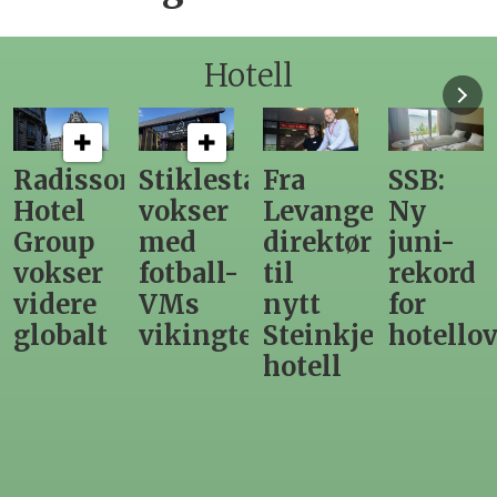
Hotell
n
Stiklestad
Fra
SSB:
Elendig
vokser
Levanger-
Ny
nordno
med
direktør
juni-
sommer
fotball-
til
rekord
gir
VMs
nytt
for
utslag
vikingtematikk
Steinkjer-
hotellovernattin
for
hotell
hotelle