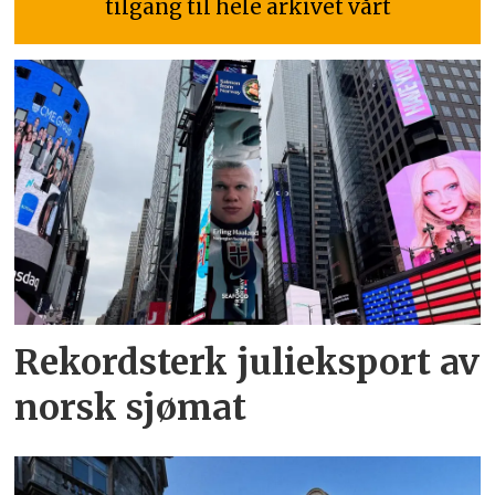
tilgang til hele arkivet vårt
Rekordsterk julieksport av
norsk sjømat