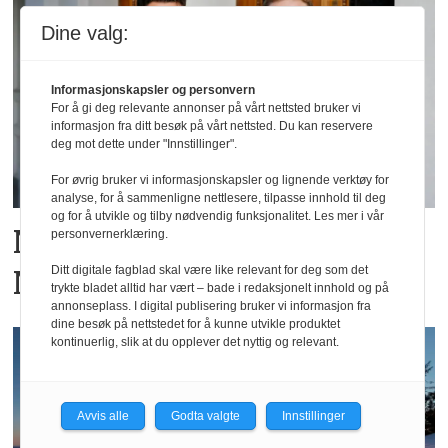
Dine valg:
Informasjonskapsler og personvern
For å gi deg relevante annonser på vårt nettsted bruker vi
informasjon fra ditt besøk på vårt nettsted. Du kan reservere
deg mot dette under "Innstillinger".
For øvrig bruker vi informasjonskapsler og lignende verktøy for
analyse, for å sammenligne nettlesere, tilpasse innhold til deg
og for å utvikle og tilby nødvendig funksjonalitet. Les mer i vår
Ny hotellkjede lanseres i
personvernerklæring.
Ditt digitale fagblad skal være like relevant for deg som det
Norge
trykte bladet alltid har vært – bade i redaksjonelt innhold og på
annonseplass. I digital publisering bruker vi informasjon fra
dine besøk på nettstedet for å kunne utvikle produktet
kontinuerlig, slik at du opplever det nyttig og relevant.
Avvis alle
Godta valgte
Innstillinger