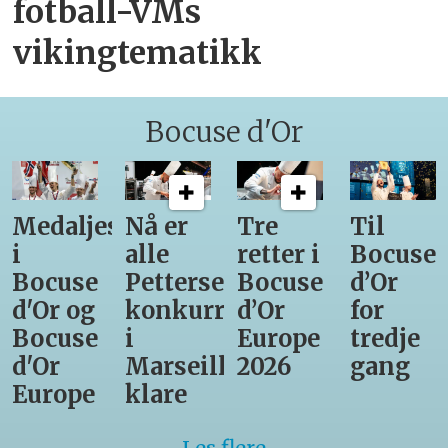
fotball-VMs
vikingtematikk
Bocuse d'Or
Medaljestatistikk
Nå er
Tre
Til
i
alle
retter i
Bocuse
Bocuse
Pettersens
Bocuse
d’Or
d'Or og
konkurrenter
d’Or
for
Bocuse
i
Europe
tredje
d'Or
Marseille
2026
gang
Europe
klare
Les flere