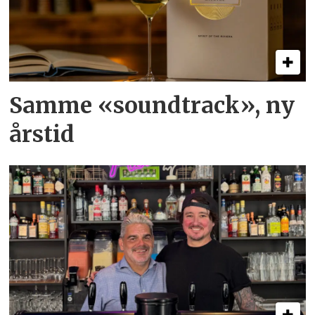
Samme «soundtrack», ny
årstid