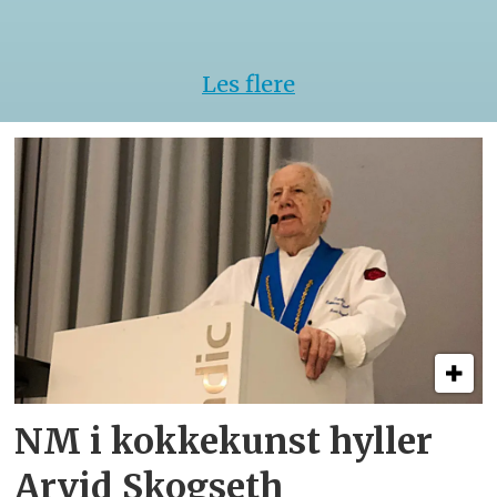
VM
Les flere
NM i kokkekunst hyller
Arvid Skogseth