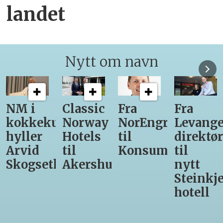
landet
Nytt om navn
Classic
Fra
Fra
12
unst
Norway
NorEngros
Levanger-
lærling
Hotels
til
direktør
får
til
Konsumgruppen
til
være
h
Akershus
nytt
med
Steinkjer-
Asko
hotell
Serveri
til
kokke-