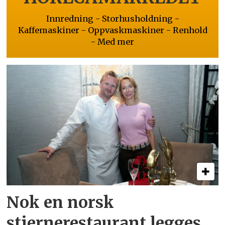
Innredning - Storhusholdning -
Kaffemaskiner - Oppvaskmaskiner - Renhold
- Med mer
Nok en norsk
stjernerestaurant legges