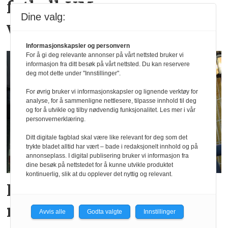
fotball-VMs
Dine valg:
vikingtematikk
Informasjonskapsler og personvern
For å gi deg relevante annonser på vårt nettsted bruker vi
informasjon fra ditt besøk på vårt nettsted. Du kan reservere
deg mot dette under "Innstillinger".
For øvrig bruker vi informasjonskapsler og lignende verktøy for
analyse, for å sammenligne nettlesere, tilpasse innhold til deg
og for å utvikle og tilby nødvendig funksjonalitet. Les mer i vår
personvernerklæring.
Ditt digitale fagblad skal være like relevant for deg som det
trykte bladet alltid har vært – bade i redaksjonelt innhold og på
annonseplass. I digital publisering bruker vi informasjon fra
dine besøk på nettstedet for å kunne utvikle produktet
kontinuerlig, slik at du opplever det nyttig og relevant.
Fra Levanger-direktør til
nytt Steinkjer-hotell
Avvis alle
Godta valgte
Innstillinger