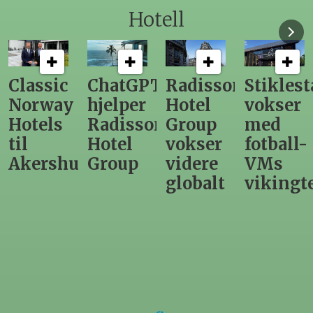
Hotell
ChatGPT
Radisson
Stiklestad
Fra
hjelper
Hotel
vokser
Levange
Radisson
Group
med
direktør
Hotel
vokser
fotball-
til
us
Group
videre
VMs
nytt
globalt
vikingtematikk
Steinkje
hotell