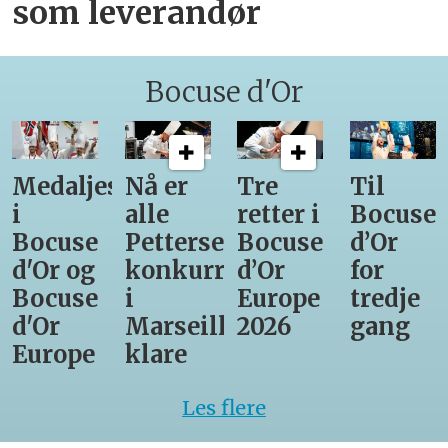
som leverandør
Bocuse d'Or
Medaljestatistikk
Nå er
Tre
Til
i
alle
retter i
Bocuse
Bocuse
Pettersens
Bocuse
d’Or
d'Or og
konkurrenter
d’Or
for
Bocuse
i
Europe
tredje
d'Or
Marseille
2026
gang
Europe
klare
Les flere