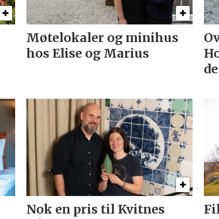
Møtelokaler og minihus
Ov
hos Elise og Marius
Ho
de
Nok en pris til Kvitnes
Fi