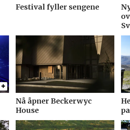
Festival fyller sengene
Ny
ov
Sv
Nå åpner Beckerwyc
He
House
pa