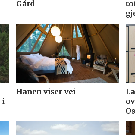
Gård
to
gj
Hanen viser vei
La
 i
ov
Os