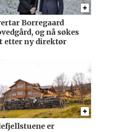
ertar Borregaard
vedgård, og nå søkes
t etter ny direktør
lefjellstuene er