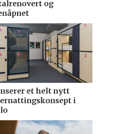
talrenovert og
enåpnet
nserer et helt nytt
ernattingskonsept i
lo