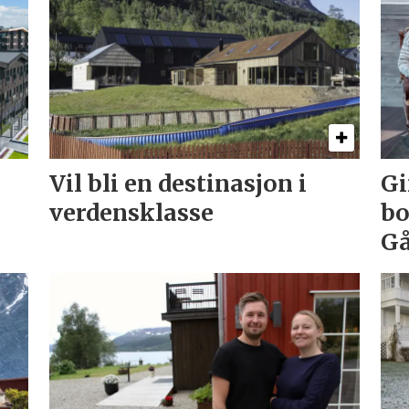
Vil bli en destinasjon i
Gi
verdensklasse
bo
Gå