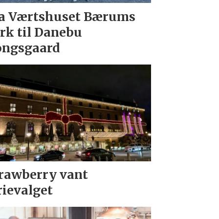
a Værtshuset Bærums
rk til Danebu
ngsgaard
rawberry vant
rievalget