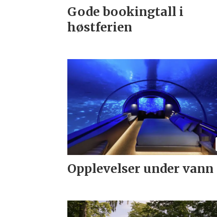
Gode bookingtall i
høstferien
Opplevelser under vann