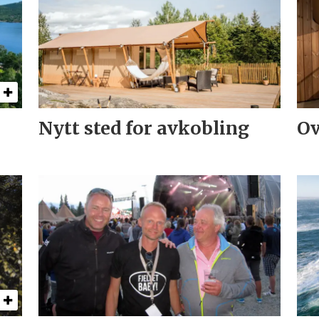
Nytt sted for avkobling
Ov