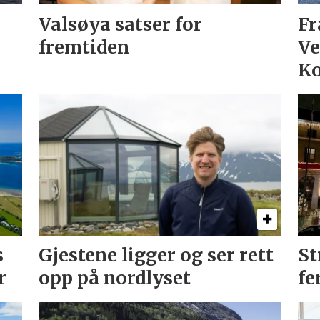
Valsøya satser for
Fr
fremtiden
Ve
Ko
s
Gjestene ligger og ser rett
St
r
opp på nordlyset
fe