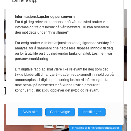
Dine valg:
Informasjonskapsler og personvern
For å gi deg relevante annonser på vårt nettsted bruker vi
informasjon fra ditt besøk på vårt nettsted. Du kan reservere
deg mot dette under "Innstillinger".
For øvrig bruker vi informasjonskapsler og lignende verktøy for
analyse, for å sammenligne nettlesere, tilpasse innhold til deg
og for å utvikle og tilby nødvendig funksjonalitet. Les mer i vår
personvernerklæring.
Ditt digitale fagblad skal være like relevant for deg som det
trykte bladet alltid har vært – bade i redaksjonelt innhold og på
annonseplass. I digital publisering bruker vi informasjon fra
dine besøk på nettstedet for å kunne utvikle produktet
Fra Ibis til Best Western
kontinuerlig, slik at du opplever det nyttig og relevant.
Avvis alle
Godta valgte
Innstillinger
Innstillinger for informasjonskapsler