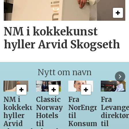
NM i kokkekunst
hyller Arvid Skogseth
Nytt om navn
Classic
Fra
Fra
12
unst
Norway
NorEngros
Levanger-
lærling
Hotels
til
direktør
får
til
Konsumgruppen
til
være