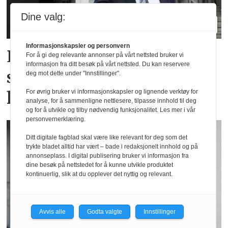
Dine valg:
Informasjonskapsler og personvern
Elendig nordnorsk
For å gi deg relevante annonser på vårt nettsted bruker vi
informasjon fra ditt besøk på vårt nettsted. Du kan reservere
sommervær gir utslag for
deg mot dette under "Innstillinger".
hotellene
For øvrig bruker vi informasjonskapsler og lignende verktøy for
analyse, for å sammenligne nettlesere, tilpasse innhold til deg
og for å utvikle og tilby nødvendig funksjonalitet. Les mer i vår
personvernerklæring.
Ditt digitale fagblad skal være like relevant for deg som det
trykte bladet alltid har vært – bade i redaksjonelt innhold og på
annonseplass. I digital publisering bruker vi informasjon fra
dine besøk på nettstedet for å kunne utvikle produktet
kontinuerlig, slik at du opplever det nyttig og relevant.
Avvis alle
Godta valgte
Innstillinger