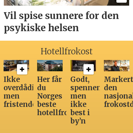
Vil spise sunnere for den
psykiske helsen
Hotellfrokost
Ikke
Her får
Godt,
Markert
overdådig,
du
spennende,
den
men
Norges
men
nasjona
fristende
beste
ikke
frokost
hotellfrokost
best i
by’n