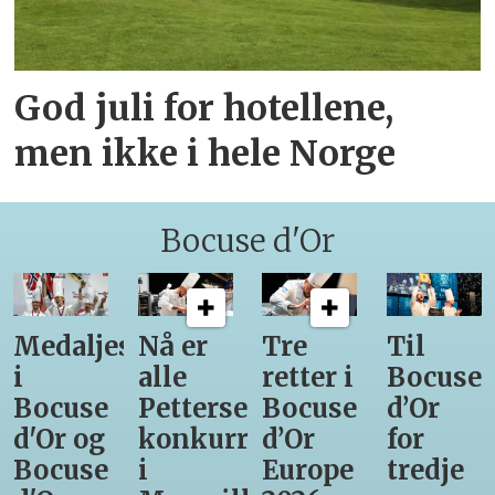
God juli for hotellene,
men ikke i hele Norge
Bocuse d'Or
Medaljestatistikk
Nå er
Tre
Til
i
alle
retter i
Bocuse
Bocuse
Pettersens
Bocuse
d’Or
d'Or og
konkurrenter
d’Or
for
Bocuse
i
Europe
tredje