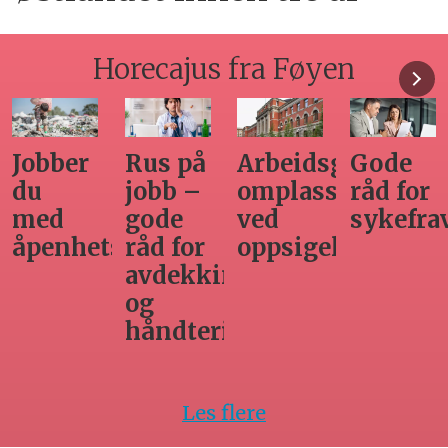
Horecajus fra Føyen
Arbeidsgivers
Gode
Seminar
Hvilken
omplasseringsplikt
råd for
om
adgang
ved
sykefraværsoppfølging
varsling
har
oppsigelse
horecabe
ng
til
innleie
ing
av
arbeidsk
Les flere