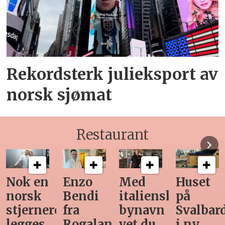
Rekordsterk julieksport av
norsk sjømat
Restaurant
Med
Huset
Ny
Siste
italiensk
på
teknologi
Horeca-
bynavn
Svalbard
gjør
magasi
d
vet du
i ny
manuell
før