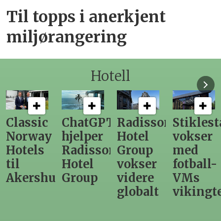
Til topps i anerkjent
miljørangering
Hotell
ChatGPT
Radisson
Stiklestad
Fra
hjelper
Hotel
vokser
Levange
Radisson
Group
med
direktør
Hotel
vokser
fotball-
til
us
Group
videre
VMs
nytt
globalt
vikingtematikk
Steinkje
hotell