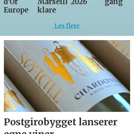
d'Or
Marseille
2026
gang
Europe
klare
Les flere
Postgirobygget lanserer