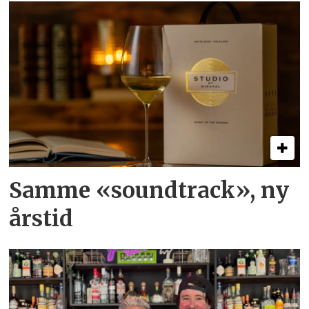
Samme «soundtrack», ny
årstid