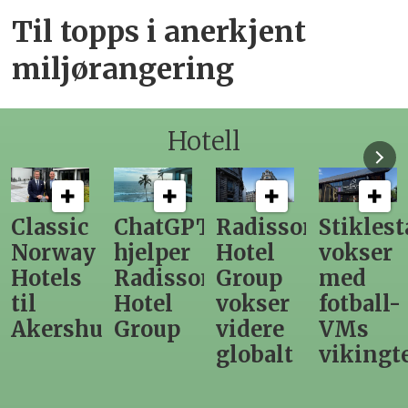
Til topps i anerkjent
miljørangering
Hotell
ChatGPT
Radisson
Stiklestad
Fra
hjelper
Hotel
vokser
Levange
Radisson
Group
med
direktør
Hotel
vokser
fotball-
til
us
Group
videre
VMs
nytt
globalt
vikingtematikk
Steinkje
hotell