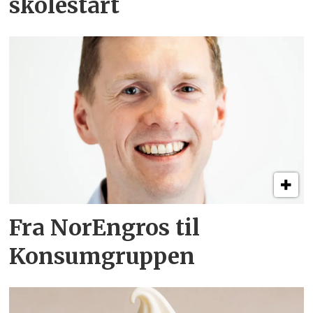
skolestart
Fra NorEngros til
Konsumgruppen