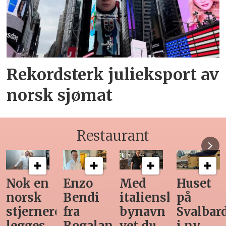
Rekordsterk julieksport av
norsk sjømat
Restaurant
Med
Huset
Ny
Siste
italiensk
på
teknologi
Horeca-
bynavn
Svalbard
gjør
magasi
d
vet du
i ny
manuell
før