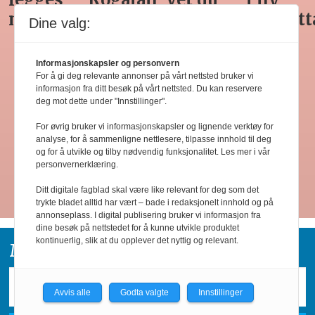
hva du
Snøhetta-
varetelling
sommer
Dine valg:
får
drakt
unødvendig
rett
Informasjonskapsler og personvern
For å gi deg relevante annonser på vårt nettsted bruker vi
informasjon fra ditt besøk på vårt nettsted. Du kan reservere
deg mot dette under "Innstillinger".
For øvrig bruker vi informasjonskapsler og lignende verktøy for
analyse, for å sammenligne nettlesere, tilpasse innhold til deg
og for å utvikle og tilby nødvendig funksjonalitet. Les mer i vår
personvernerklæring.
Ditt digitale fagblad skal være like relevant for deg som det
Les flere
trykte bladet alltid har vært – bade i redaksjonelt innhold og på
annonseplass. I digital publisering bruker vi informasjon fra
dine besøk på nettstedet for å kunne utvikle produktet
kontinuerlig, slik at du opplever det nyttig og relevant.
Motta horecanyheter på e-post:
Avvis alle
Godta valgte
Innstillinger