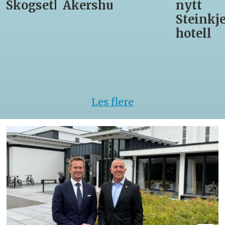
h
Akershus
nytt
med
Steinkjer-
Asko
hotell
Serveri
til
kokke-
VM
Les flere