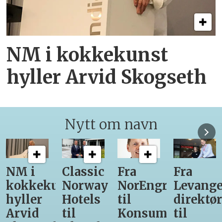
NM i kokkekunst
hyller Arvid Skogseth
Nytt om navn
Classic
Fra
Fra
12
unst
Norway
NorEngros
Levanger-
lærling
Hotels
til
direktør
får
til
Konsumgruppen
til
være