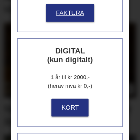
vokser videre globalt
FAKTURA
DIGITAL
(kun digitalt)
1 år til kr 2000,-
(herav mva kr 0,-)
Samme «soundtrack», ny
KORT
årstid