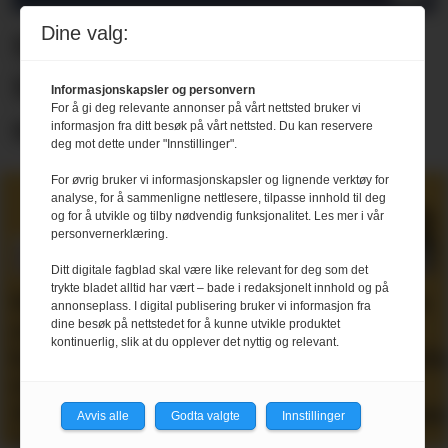
Dine valg:
SkiStar lanserer
Skandinavias sterkeste
Informasjonskapsler og personvern
For å gi deg relevante annonser på vårt nettsted bruker vi
snøgaranti
informasjon fra ditt besøk på vårt nettsted. Du kan reservere
deg mot dette under "Innstillinger".
For øvrig bruker vi informasjonskapsler og lignende verktøy for
Matomsorgsprisen
analyse, for å sammenligne nettlesere, tilpasse innhold til deg
og for å utvikle og tilby nødvendig funksjonalitet. Les mer i vår
personvernerklæring.
Ditt digitale fagblad skal være like relevant for deg som det
trykte bladet alltid har vært – bade i redaksjonelt innhold og på
Matomsorgsprisen
Har du
Matomsorgsprise
Matoms
annonseplass. I digital publisering bruker vi informasjon fra
ta
til
en
Forbilder
2024
dine besøk på nettstedet for å kunne utvikle produktet
kontinuerlig, slik at du opplever det nyttig og relevant.
Wenche
kandidat
som
til
Andersen
til
løfter
Ronny
en
Matomsorgsprisen?
faget
Nilsen
Avvis alle
Godta valgte
Innstillinger