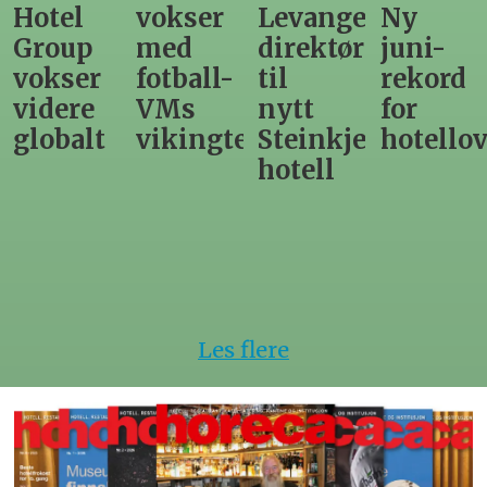
vokser
Levanger-
Ny
nordno
med
direktør
juni-
sommer
fotball-
til
rekord
gir
VMs
nytt
for
utslag
vikingtematikk
Steinkjer-
hotellovernattin
for
hotell
hotelle
Les flere