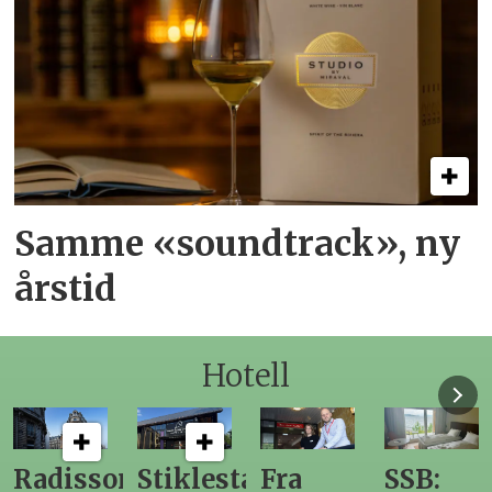
Samme «soundtrack», ny
årstid
Hotell
n
Stiklestad
Fra
SSB:
Elendig