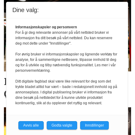
Dine valg:
Informasjonskapsler og personvern
For å gi deg relevante annonser på vårt nettsted bruker vi
informasjon fra ditt besøk på vårt nettsted. Du kan reservere
deg mot dette under "Innstillinger".
For øvrig bruker vi informasjonskapsler og lignende verktøy for
analyse, for å sammenligne nettlesere, tilpasse innhold til deg
og for å utvikle og tilby nødvendig funksjonalitet. Les mer i vår
personvernerklæring.
Big Bite vil doble på
Ditt digitale fagblad skal være like relevant for deg som det
trykte bladet alltid har vært – bade i redaksjonelt innhold og på
Østlandet innen tre år
annonseplass. I digital publisering bruker vi informasjon fra
dine besøk på nettstedet for å kunne utvikle produktet
kontinuerlig, slik at du opplever det nyttig og relevant.
Avvis alle
Godta valgte
Innstillinger