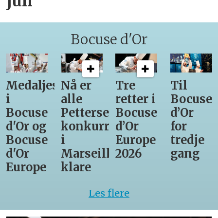
juli
Bocuse d'Or
Medaljestatistikk
Nå er
Tre
Til
i
alle
retter i
Bocuse
Bocuse
Pettersens
Bocuse
d’Or
d'Or og
konkurrenter
d’Or
for
Bocuse
i
Europe
tredje
d'Or
Marseille
2026
gang
Europe
klare
Les flere