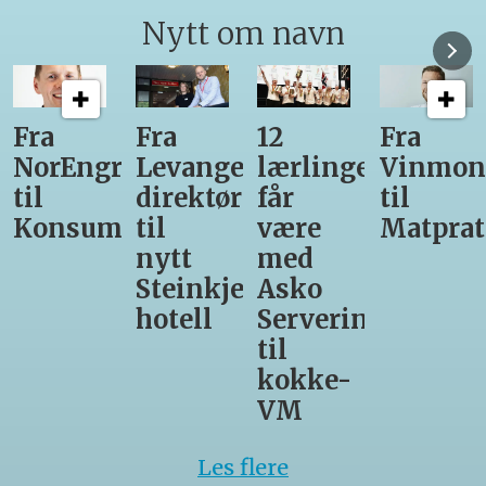
Nytt om navn
12
Fra
Gir seg
Ny
r-
lærlinger
Vinmonopolet
som
daglig
får
til
daglig
leder
være
Matprat
leder
for
med
hos
Valsøya
r-
Asko
Den
Servering
Glade
til
Gris
kokke-
VM
Les flere