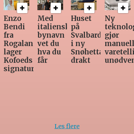
Med
Huset
Ny
Siste
italiensk
på
teknologi
Horeca-
bynavn
Svalbard
gjør
magasi
nd
vet du
i ny
manuell
før
hva du
Snøhetta-
varetelling
sommer
får
drakt
unødvendig
rett
Les flere