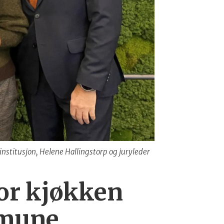
nstitusjon, Helene Hallingstorp og juryleder
for kjøkken
mmune