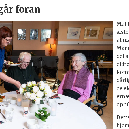
går foran
Mat t
sist
at m
Mann
det s
eldr
komm
dårli
de el
ernæ
oppf
Dett
hjem