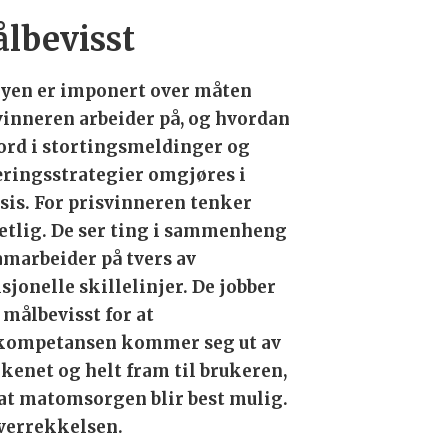
lbevisst
ryen er imponert over måten
vinneren arbeider på, og hvordan
 ord i stortingsmeldinger og
ringsstrategier omgjøres i
sis. For prisvinneren tenker
etlig. De ser ting i sammenheng
amarbeider på tvers av
isjonelle skillelinjer. De jobber
 målbevisst for at
ompetansen kommer seg ut av
kenet og helt fram til brukeren,
 at matomsorgen blir best mulig.
 overrekkelsen.