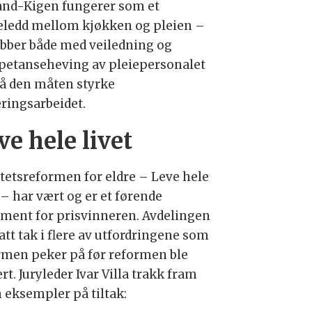
and-Kigen fungerer som et
eledd mellom kjøkken og pleien –
obber både med veiledning og
etanseheving av pleiepersonalet
på den måten styrke
ringsarbeidet.
ve hele livet
itetsreformen for eldre – Leve hele
 – har vært og er et førende
ment for prisvinneren. Avdelingen
att tak i flere av utfordringene som
rmen peker på før reformen ble
rt. Juryleder Ivar Villa trakk fram
 eksempler på tiltak: