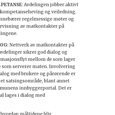
PETANSE
: Avdelingen jobber aktivt
kompetanseheving og veiledning.
innebærer regelmessige møter og
rvisning av matkontakter på
lingene.
LOG:
Nettverk av matkontakter på
avdelinger sikrer god dialog og
rmasjonsflyt mellom de som lager
e som serverer maten. Involvering
ialog med brukere og pårørende er
 et satsingsområde, blant annet
munens innbyggerportal. Det er
l lages i dialog med
 hvordan måltidene blir