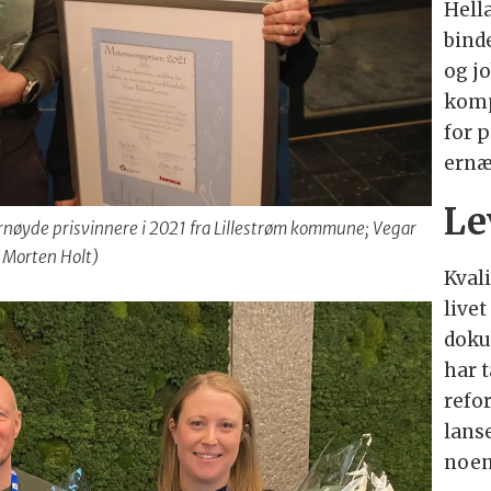
Hell
bind
og j
komp
for 
ernæ
Le
ornøyde prisvinnere i 2021 fra Lillestrøm kommune; Vegar
 Morten Holt)
Kval
livet
doku
har t
refo
lanse
noen