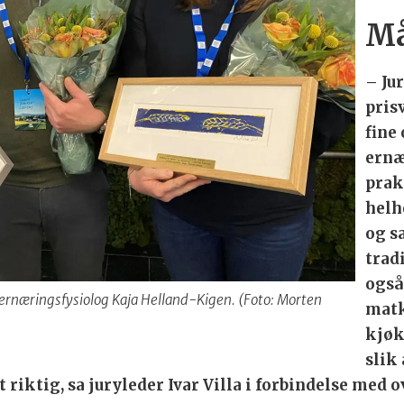
Må
– Ju
pris
fine
ernæ
prak
helh
og s
trad
også
ernæringsfysiolog Kaja Helland-Kigen. (Foto: Morten
matk
kjøk
slik
lt riktig, sa juryleder Ivar Villa i forbindelse med