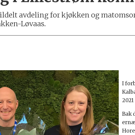
ildelt avdeling for kjøkken og matomso
akken-Løvaas.
I fo
Kalb
2021 
Bak 
ernæ
Hore