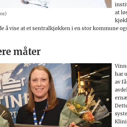
insti
at l
une)
kjøk
de å vise at et sentralkjøkken i en stor kommune og
ere måter
Vinn
har 
av f
avdel
ernær
Dette
syst
Klin