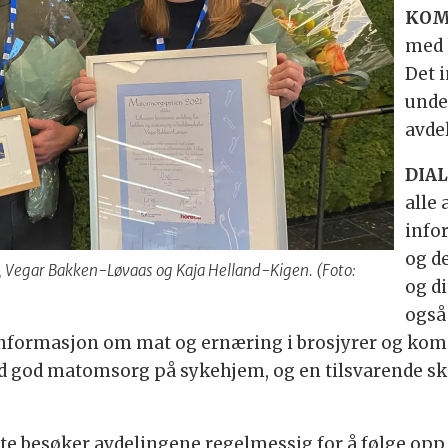
KOM
med 
Det 
unde
avde
DIA
alle 
info
og d
, Vegar Bakken-Løvaas og Kaja Helland-Kigen. (Foto:
og d
også
nformasjon om mat og ernæring i brosjyrer og kom
ed god matomsorg på sykehjem, og en tilsvarende ska
te besøker avdelingene regelmessig for å følge opp