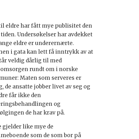
il eldre har fått mye publisitet den
e tiden. Undersøkelser har avdekket
ange eldre er underernærte.
en i gata kan lett få inntrykk av at
tår veldig dårlig til med
eomsorgen rundt om i norske
uner: Maten som serveres er
g, de ansatte jobber livet av seg og
dre får ikke den
ringsbehandlingen og
ølgingen de har krav på.
e gjelder like mye de
meboende som de som bor på